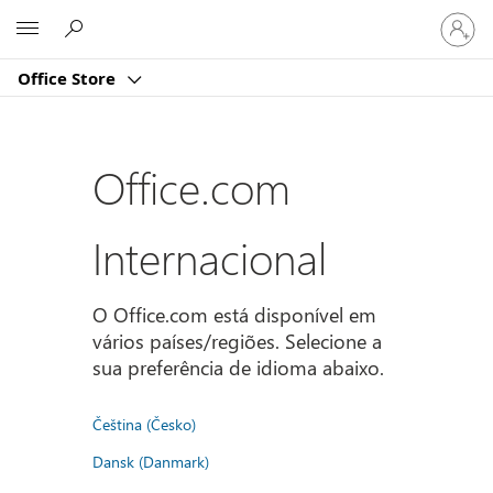
Iniciar
Microsoft
sessão
na
Office Store
conta
Office.com
Internacional
O Office.com está disponível em
vários países/regiões. Selecione a
sua preferência de idioma abaixo.
Čeština (Česko)
Dansk (Danmark)