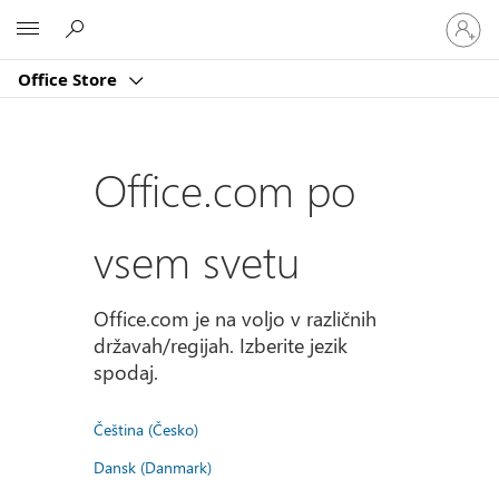
Vpišite
Microsoft
se
v
Office Store
svoj
račun
Office.com po
vsem svetu
Office.com je na voljo v različnih
državah/regijah. Izberite jezik
spodaj.
Čeština (Česko)
Dansk (Danmark)