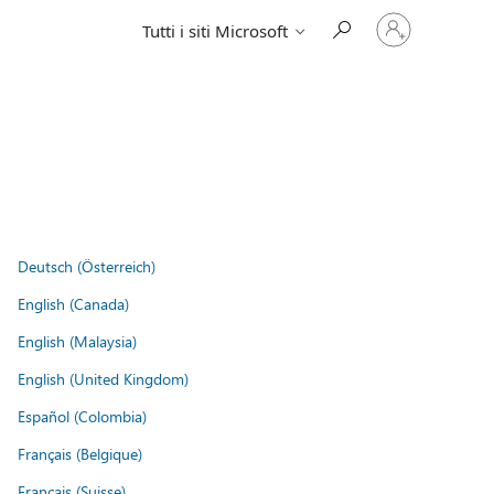
Accedi
Tutti i siti Microsoft
con
il
tuo
account
Deutsch (Österreich)
English (Canada)
English (Malaysia)
English (United Kingdom)
Español (Colombia)
Français (Belgique)
Français (Suisse)