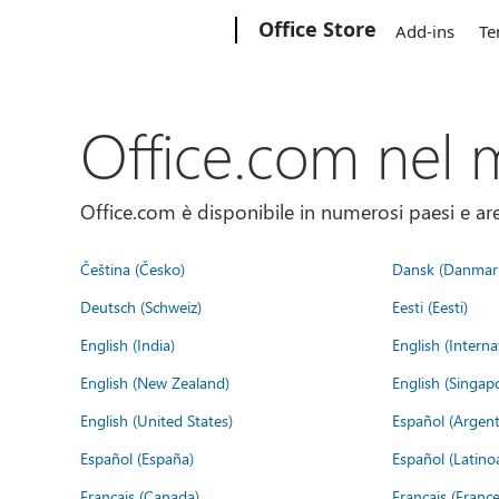
Microsoft
Office Store
Add-ins
Te
Office.com nel
Office.com è disponibile in numerosi paesi e aree
Čeština (Česko)
Dansk (Danmar
Deutsch (Schweiz)
Eesti (Eesti)
English (India)
English (Interna
English (New Zealand)
English (Singap
English (United States)
Español (Argent
Español (España)
Español (Latino
Français (Canada)
Français (France