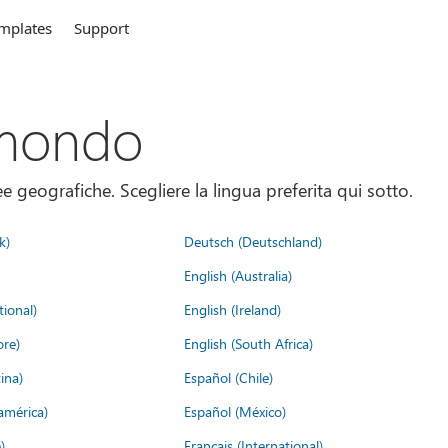
mplates
Support
 mondo
 geografiche. Scegliere la lingua preferita qui sotto.
k)
Deutsch (Deutschland)
English (Australia)
tional)
English (Ireland)
ore)
English (South Africa)
ina)
Español (Chile)
américa)
Español (México)
)
Français (International)