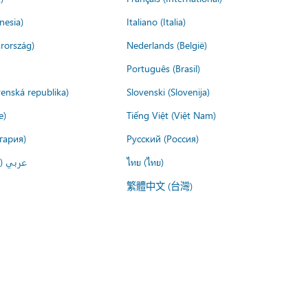
nesia)
Italiano (Italia)
rország)
Nederlands (België)
Português (Brasil)
venská republika)
Slovenski (Slovenija)
e)
Tiếng Việt (Việt Nam)
гария)
Русский (Россия)
عربي ()
ไทย (ไทย)
繁體中文 (台灣)