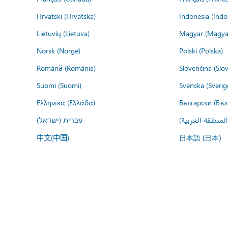
Hrvatski (Hrvatska)
Indonesia (Indo
Lietuvių (Lietuva)
Magyar (Magya
Norsk (Norge)
Polski (Polska)
Română (România)
Slovenčina (Slo
Suomi (Suomi)
Svenska (Sverig
Ελληνικά (Ελλάδα)
Български (Бъл
المنطقة العربية
עברית (ישראל)
中文(中国)
日本語 (日本)