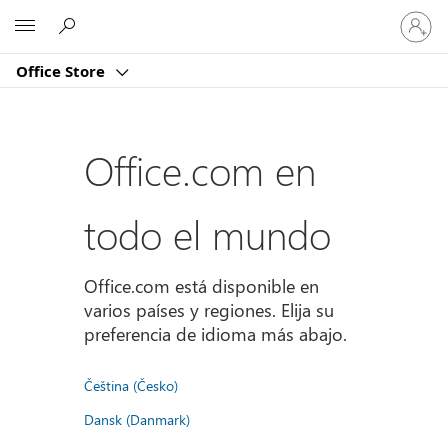
Iniciar
Microsoft
sesión
en
Office Store
tu
cuenta
Office.com en
todo el mundo
Office.com está disponible en
varios países y regiones. Elija su
preferencia de idioma más abajo.
Čeština (Česko)
Dansk (Danmark)