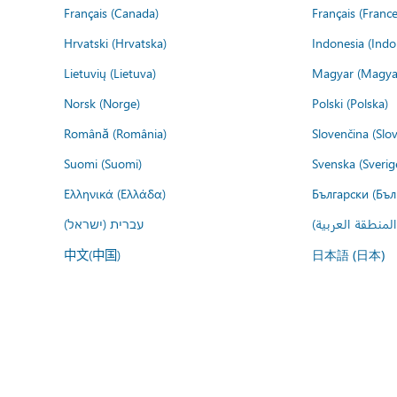
Français (Canada)
Français (France
Hrvatski (Hrvatska)
Indonesia (Indo
Lietuvių (Lietuva)
Magyar (Magya
Norsk (Norge)
Polski (Polska)
Română (România)
Slovenčina (Slo
Suomi (Suomi)
Svenska (Sverig
Ελληνικά (Ελλάδα)
Български (Бъл
المنطقة العربية
עברית (ישראל)
中文(中国)
日本語 (日本)