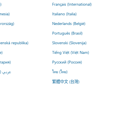
)
Français (International)
nesia)
Italiano (Italia)
rország)
Nederlands (België)
Português (Brasil)
venská republika)
Slovenski (Slovenija)
e)
Tiếng Việt (Việt Nam)
гария)
Русский (Россия)
عربي ()
ไทย (ไทย)
繁體中文 (台灣)