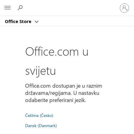
Prijavite
Microsoft
se
u
Office Store
svoj
račun
Office.com u
svijetu
Office.com dostupan je u raznim
državama/regijama. U nastavku
odaberite preferirani jezik.
Čeština (Česko)
Dansk (Danmark)