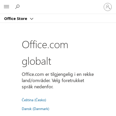
Logg
Microsoft
på
kontoe
Office Store
din
Office.com
globalt
Office.com er tilgjengelig i en rekke
land/områder. Velg foretrukket
språk nedenfor.
Čeština (Česko)
Dansk (Danmark)