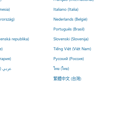
nesia)
Italiano (Italia)
rország)
Nederlands (België)
Português (Brasil)
venská republika)
Slovenski (Slovenija)
e)
Tiếng Việt (Việt Nam)
гария)
Русский (Россия)
عربي ()
ไทย (ไทย)
繁體中文 (台灣)