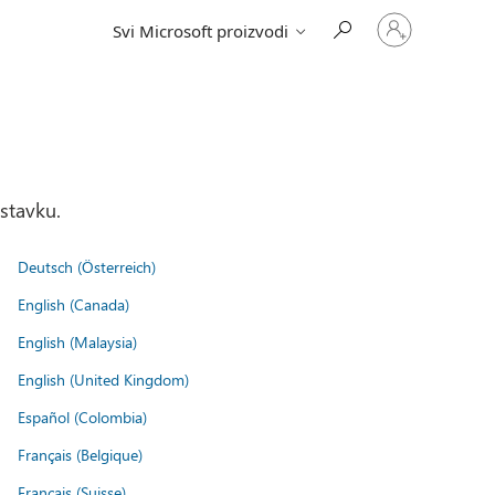
Prijavite
Svi Microsoft proizvodi
se
na
nalog
stavku.
Deutsch (Österreich)
English (Canada)
English (Malaysia)
English (United Kingdom)
Español (Colombia)
Français (Belgique)
Français (Suisse)