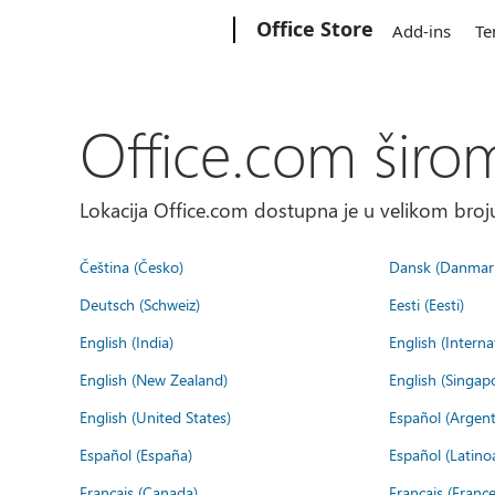
Microsoft
Office Store
Add-ins
Te
Office.com širo
Lokacija Office.com dostupna je u velikom broju
Čeština (Česko)
Dansk (Danmar
Deutsch (Schweiz)
Eesti (Eesti)
English (India)
English (Interna
English (New Zealand)
English (Singap
English (United States)
Español (Argent
Español (España)
Español (Latino
Français (Canada)
Français (France