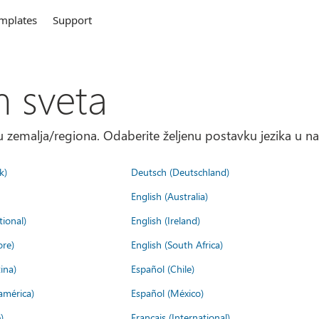
mplates
Support
m sveta
 zemalja/regiona. Odaberite željenu postavku jezika u na
k)
Deutsch (Deutschland)
English (Australia)
tional)
English (Ireland)
ore)
English (South Africa)
ina)
Español (Chile)
américa)
Español (México)
)
Français (International)