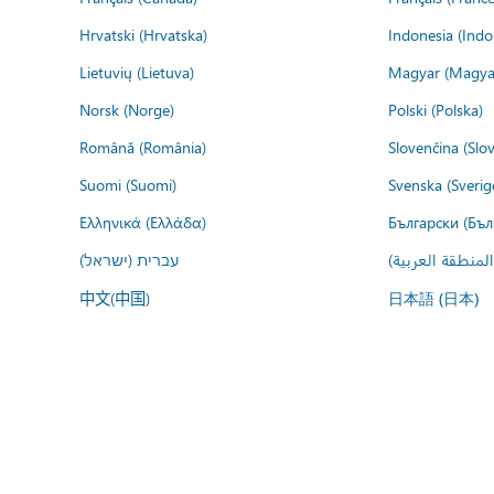
Hrvatski (Hrvatska)
Indonesia (Indo
Lietuvių (Lietuva)
Magyar (Magya
Norsk (Norge)
Polski (Polska)
Română (România)
Slovenčina (Slo
Suomi (Suomi)
Svenska (Sverig
Ελληνικά (Ελλάδα)
Български (Бъл
المنطقة العربية
עברית (ישראל)
中文(中国)
日本語 (日本)