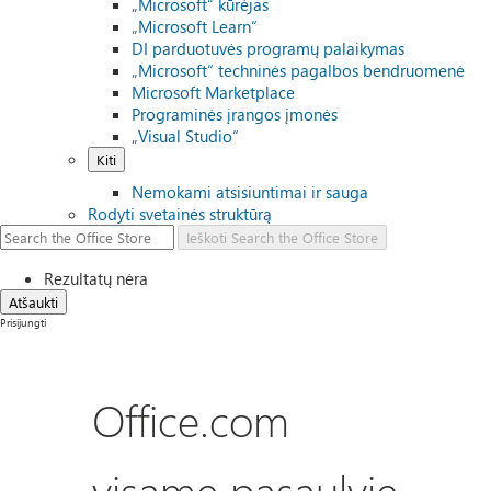
„Microsoft“ kūrėjas
„Microsoft Learn“
DI parduotuvės programų palaikymas
„Microsoft“ techninės pagalbos bendruomenė
Microsoft Marketplace
Programinės įrangos įmonės
„Visual Studio“
Kiti
Nemokami atsisiuntimai ir sauga
Rodyti svetainės struktūrą
Ieškoti
Search the Office Store
Rezultatų nėra
Atšaukti
Prisijungti
Office.com
visame pasaulyje