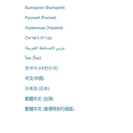
Български (България)
Русский (Россия)
Українська (Україна)
עברית (ישראל)
عربي (المنطقة العربية)
ไทย (ไทย)
한국어 (대한민국)
中文(中国)
日本語 (日本)
繁體中文 (台灣)
繁體中文 (香港特別行政區)