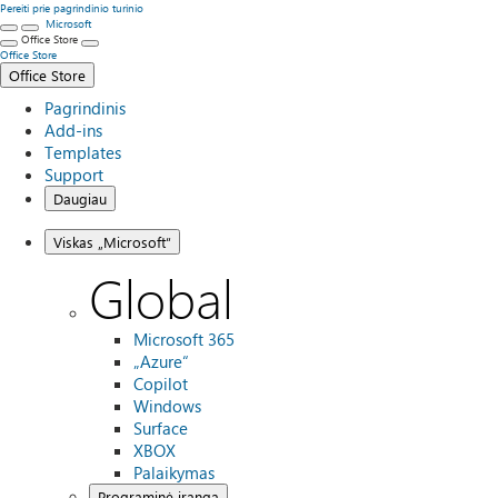
Pereiti prie pagrindinio turinio
Microsoft
Office Store
Office Store
Office Store
Pagrindinis
Add-ins
Templates
Support
Daugiau
Viskas „Microsoft“
Global
Microsoft 365
„Azure“
Copilot
Windows
Surface
XBOX
Palaikymas
Programinė įranga