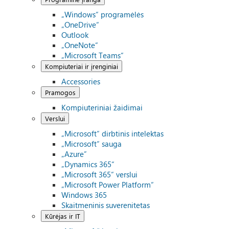
„Windows“ programėlės
„OneDrive“
Outlook
„OneNote“
„Microsoft Teams“
Kompiuteriai ir įrenginiai
Accessories
Pramogos
Kompiuteriniai žaidimai
Verslui
„Microsoft“ dirbtinis intelektas
„Microsoft“ sauga
„Azure”
„Dynamics 365“
„Microsoft 365“ verslui
„Microsoft Power Platform“
Windows 365
Skaitmeninis suverenitetas
Kūrėjas ir IT