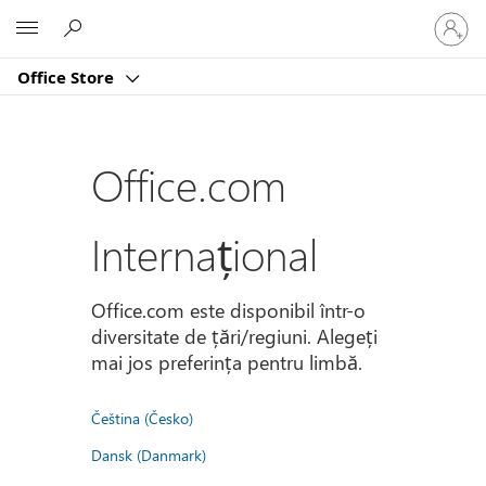
Conectaț
Microsoft
vă
la
Office Store
contul
dvs.
Office.com
Internațional
Office.com este disponibil într-o
diversitate de țări/regiuni. Alegeți
mai jos preferința pentru limbă.
Čeština (Česko)
Dansk (Danmark)