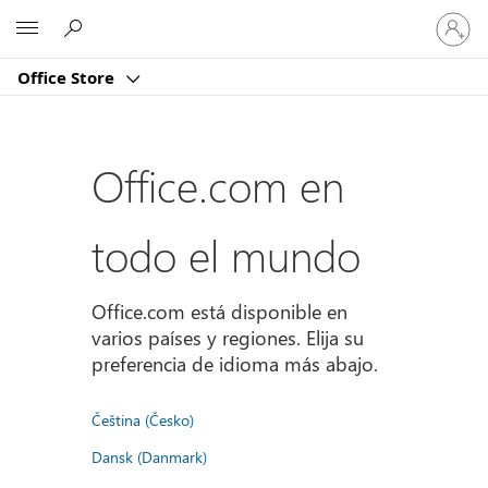
Iniciar
Microsoft
sesión
en
Office Store
tu
cuenta
Office.com en
todo el mundo
Office.com está disponible en
varios países y regiones. Elija su
preferencia de idioma más abajo.
Čeština (Česko)
Dansk (Danmark)