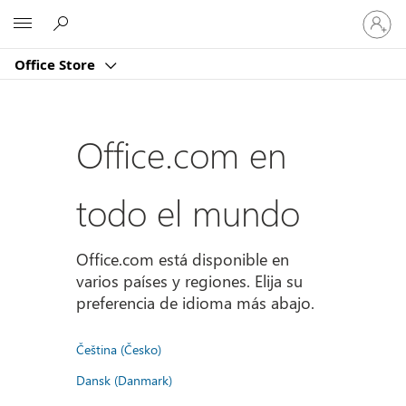
Iniciar
Microsoft
sesión
en
Office Store
tu
cuenta
Office.com en
todo el mundo
Office.com está disponible en
varios países y regiones. Elija su
preferencia de idioma más abajo.
Čeština (Česko)
Dansk (Danmark)