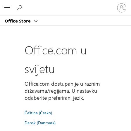
Prijavite
Microsoft
se
u
Office Store
svoj
račun
Office.com u
svijetu
Office.com dostupan je u raznim
državama/regijama. U nastavku
odaberite preferirani jezik.
Čeština (Česko)
Dansk (Danmark)