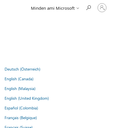
Jelentkezzen
Minden ami Microsoft
be
a
fiókjába
Deutsch (Österreich)
English (Canada)
English (Malaysia)
English (United Kingdom)
Español (Colombia)
Français (Belgique)
Français (Suisse)