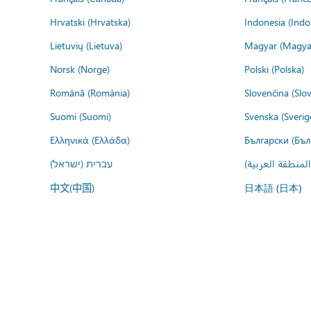
Hrvatski (Hrvatska)
Indonesia (Indo
Lietuvių (Lietuva)
Magyar (Magya
Norsk (Norge)
Polski (Polska)
Română (România)
Slovenčina (Slo
Suomi (Suomi)
Svenska (Sverig
Ελληνικά (Ελλάδα)
Български (Бъл
المنطقة العربية
עברית (ישראל)
中文(中国)
日本語 (日本)