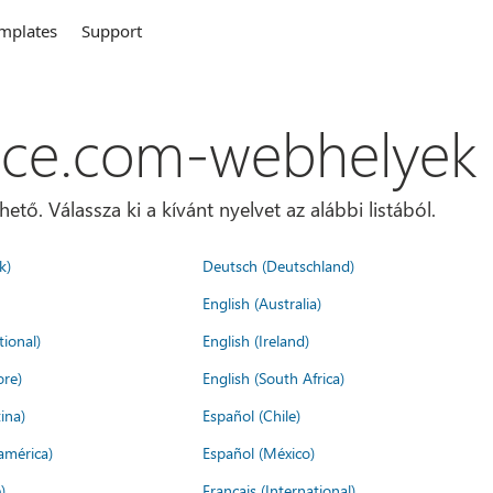
mplates
Support
ice.com-webhelyek
ő. Válassza ki a kívánt nyelvet az alábbi listából.
k)
Deutsch (Deutschland)
English (Australia)
tional)
English (Ireland)
ore)
English (South Africa)
ina)
Español (Chile)
américa)
Español (México)
)
Français (International)