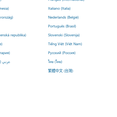
nesia)
Italiano (Italia)
rország)
Nederlands (België)
Português (Brasil)
venská republika)
Slovenski (Slovenija)
e)
Tiếng Việt (Việt Nam)
гария)
Русский (Россия)
عربي ()
ไทย (ไทย)
繁體中文 (台灣)