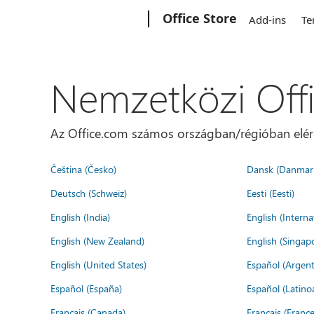
Microsoft
Office Store
Add-ins
Te
Nemzetközi Off
Az Office.com számos országban/régióban elérhet
Čeština (Česko)
Dansk (Danmar
Deutsch (Schweiz)
Eesti (Eesti)
English (India)
English (Interna
English (New Zealand)
English (Singap
English (United States)
Español (Argent
Español (España)
Español (Latino
Français (Canada)
Français (France