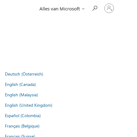
Meld
Alles van Microsoft
je
aan
bij
je
account
Deutsch (Österreich)
English (Canada)
English (Malaysia)
English (United Kingdom)
Español (Colombia)
Français (Belgique)
Français (Suisse)