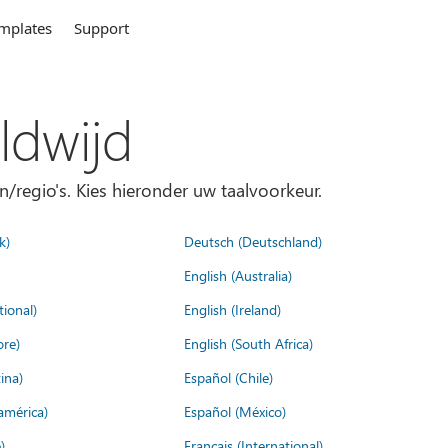
mplates
Support
ldwijd
n/regio's. Kies hieronder uw taalvoorkeur.
k)
Deutsch (Deutschland)
English (Australia)
tional)
English (Ireland)
ore)
English (South Africa)
ina)
Español (Chile)
américa)
Español (México)
)
Français (International)