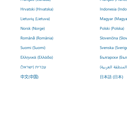
Hrvatski (Hrvatska)
Indonesia (Indo
Lietuvių (Lietuva)
Magyar (Magya
Norsk (Norge)
Polski (Polska)
Română (România)
Slovenčina (Slo
Suomi (Suomi)
Svenska (Sverig
Ελληνικά (Ελλάδα)
Български (Бъл
المنطقة العربية
עברית (ישראל)
中文(中国)
日本語 (日本)