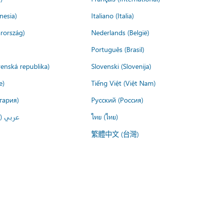
nesia)
Italiano (Italia)
rország)
Nederlands (België)
Português (Brasil)
venská republika)
Slovenski (Slovenija)
e)
Tiếng Việt (Việt Nam)
гария)
Русский (Россия)
عربي ()
ไทย (ไทย)
繁體中文 (台灣)