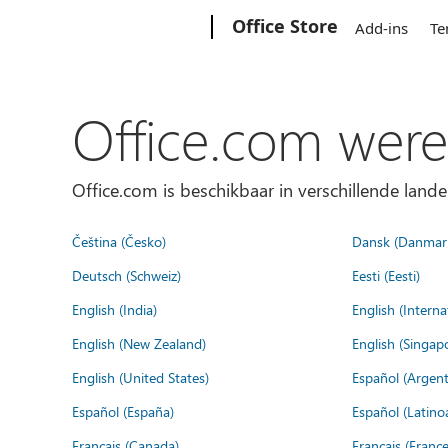
Microsoft
Office Store
Add-ins
Te
Office.com were
Office.com is beschikbaar in verschillende lande
Čeština (Česko)
Dansk (Danmar
Deutsch (Schweiz)
Eesti (Eesti)
English (India)
English (Interna
English (New Zealand)
English (Singap
English (United States)
Español (Argent
Español (España)
Español (Latino
Français (Canada)
Français (France