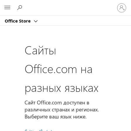
Войдит
Microsoft
в
учетну
Office Store
запись
Сайты
Office.com на
разных языках
Сайт Office.com доступен в
различных странах и регионах.
Выберите ваш язык ниже.