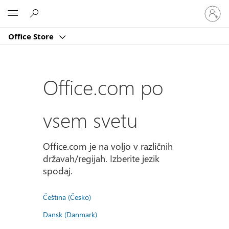
Vpišite
Microsoft
se
v
Office Store
svoj
račun
Office.com po
vsem svetu
Office.com je na voljo v različnih
državah/regijah. Izberite jezik
spodaj.
Čeština (Česko)
Dansk (Danmark)