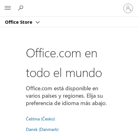
Iniciar
Microsoft
sesión
en
Office Store
tu
cuenta
Office.com en
todo el mundo
Office.com está disponible en
varios países y regiones. Elija su
preferencia de idioma más abajo.
Čeština (Česko)
Dansk (Danmark)