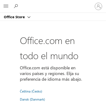
Iniciar
Microsoft
sesión
en
Office Store
tu
cuenta
Office.com en
todo el mundo
Office.com está disponible en
varios países y regiones. Elija su
preferencia de idioma más abajo.
Čeština (Česko)
Dansk (Danmark)