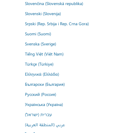
Slovenčina (Slovenská republika)
Slovenski (Slovenija)
Srpski (Rep. Srbija i Rep. Crna Gora)
Suomi (Suomi)
Svenska (Sverige)
Tiếng Việt (Việt Nam)
Türkçe (Türkiye)
Ελληνικά (Ελλάδα)
Български (България)
Русский (Россия)
Українська (Україна)
עברית (ישראל)
عربي (المنطقة العربية)