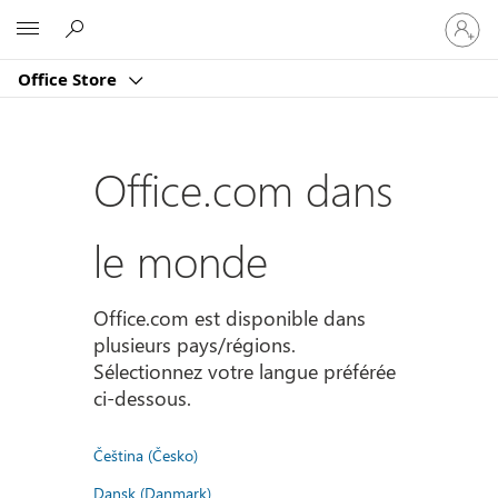
Connect
Microsoft
vous
à
Office Store
votre
compte
Office.com dans
le monde
Office.com est disponible dans
plusieurs pays/régions.
Sélectionnez votre langue préférée
ci-dessous.
Čeština (Česko)
Dansk (Danmark)