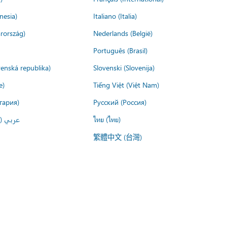
nesia)
Italiano (Italia)
rország)
Nederlands (België)
Português (Brasil)
venská republika)
Slovenski (Slovenija)
e)
Tiếng Việt (Việt Nam)
гария)
Русский (Россия)
عربي ()
ไทย (ไทย)
繁體中文 (台灣)