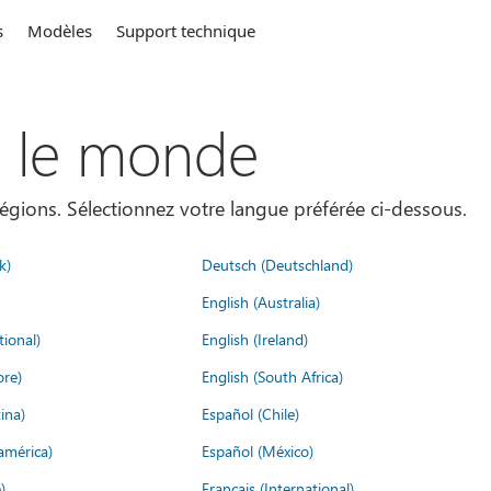
s
Modèles
Support technique
s le monde
égions. Sélectionnez votre langue préférée ci-dessous.
k)
Deutsch (Deutschland)
English (Australia)
tional)
English (Ireland)
ore)
English (South Africa)
ina)
Español (Chile)
américa)
Español (México)
)
Français (International)