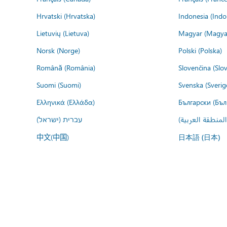
Hrvatski (Hrvatska)
Indonesia (Indo
Lietuvių (Lietuva)
Magyar (Magya
Norsk (Norge)
Polski (Polska)
Română (România)
Slovenčina (Slo
Suomi (Suomi)
Svenska (Sverig
Ελληνικά (Ελλάδα)
Български (Бъл
المنطقة العربية
עברית (ישראל)
中文(中国)
日本語 (日本)