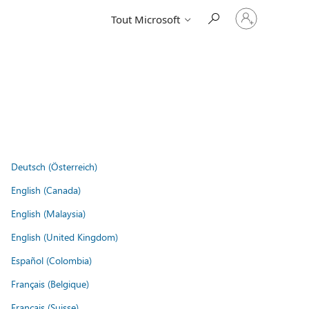
Connectez-
Tout Microsoft
vous
à
votre
compte
Deutsch (Österreich)
English (Canada)
English (Malaysia)
English (United Kingdom)
Español (Colombia)
Français (Belgique)
Français (Suisse)