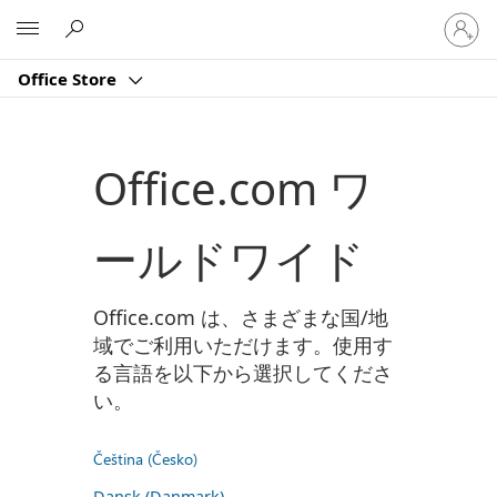
ア
Microsoft
カ
ウ
Office Store
ン
ト
に
サ
Office.com ワ
イ
ン
イ
ールドワイド
ン
す
る
Office.com は、さまざまな国/地
域でご利用いただけます。使用す
る言語を以下から選択してくださ
い。
Čeština (Česko)
Dansk (Danmark)