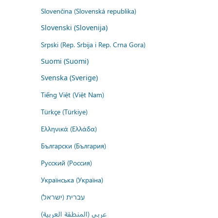
Slovenčina (Slovenská republika)
Slovenski (Slovenija)
Srpski (Rep. Srbija i Rep. Crna Gora)
Suomi (Suomi)
Svenska (Sverige)
Tiếng Việt (Việt Nam)
Türkçe (Türkiye)
Ελληνικά (Ελλάδα)
Български (България)
Русский (Россия)
Українська (Україна)
עברית (ישראל)
عربي (المنطقة العربية)