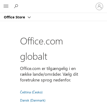
Log
Microsoft
på
din
Office Store
konto
Office.com
globalt
Office.com er tilgængelig i en
række lande/områder. Vælg dit
foretrukne sprog nedenfor.
Čeština (Česko)
Dansk (Danmark)