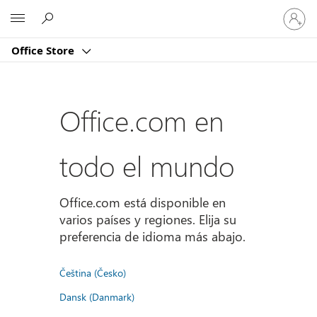
Iniciar
Microsoft
sesión
en
Office Store
tu
cuenta
Office.com en
todo el mundo
Office.com está disponible en
varios países y regiones. Elija su
preferencia de idioma más abajo.
Čeština (Česko)
Dansk (Danmark)