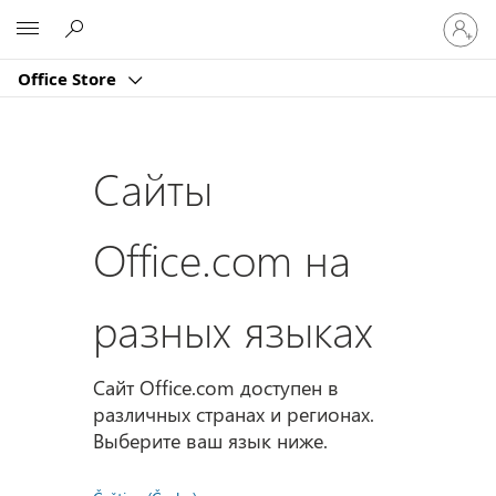
Войдит
Microsoft
в
учетну
Office Store
запись
Сайты
Office.com на
разных языках
Сайт Office.com доступен в
различных странах и регионах.
Выберите ваш язык ниже.