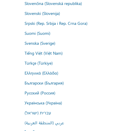
Slovenčina (Slovenská republika)
Slovenski (Slovenija)
Srpski (Rep. Srbija i Rep. Crna Gora)
Suomi (Suomi)
Svenska (Sverige)
Tiếng Việt (Việt Nam)
Türkçe (Türkiye)
Ελληνικά (Ελλάδα)
Български (България)
Русский (Россия)
Українська (Україна)
עברית (ישראל)
عربي (المنطقة العربية)