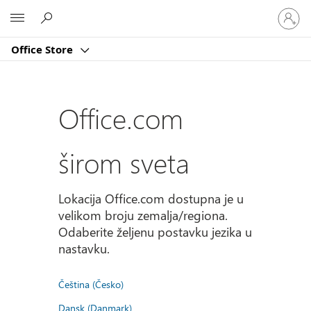
Prijavite
Microsoft
se
na
Office Store
nalog
Office.com
širom sveta
Lokacija Office.com dostupna je u
velikom broju zemalja/regiona.
Odaberite željenu postavku jezika u
nastavku.
Čeština (Česko)
Dansk (Danmark)