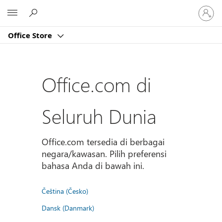
Masuk
Microsoft
ke
akun
Office Store
Anda
Office.com di
Seluruh Dunia
Office.com tersedia di berbagai
negara/kawasan. Pilih preferensi
bahasa Anda di bawah ini.
Čeština (Česko)
Dansk (Danmark)