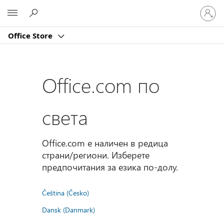
Влезте
Microsoft
във
вашия
Office Store
акаунт
Office.com по
света
Office.com е наличен в редица
страни/региони. Изберете
предпочитания за езика по-долу.
Čeština (Česko)
Dansk (Danmark)