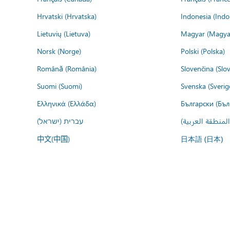
Hrvatski (Hrvatska)
Indonesia (Indo
Lietuvių (Lietuva)
Magyar (Magya
Norsk (Norge)
Polski (Polska)
Română (România)
Slovenčina (Slo
Suomi (Suomi)
Svenska (Sverig
Ελληνικά (Ελλάδα)
Български (Бъл
المنطقة العربية
עברית (ישראל)
中文(中国)
日本語 (日本)