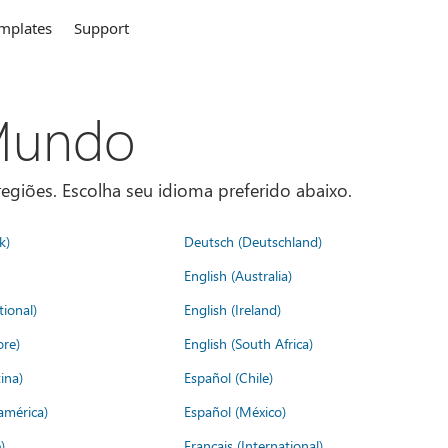
mplates
Support
 Mundo
egiões. Escolha seu idioma preferido abaixo.
k)
Deutsch (Deutschland)
English (Australia)
tional)
English (Ireland)
ore)
English (South Africa)
ina)
Español (Chile)
américa)
Español (México)
)
Français (International)