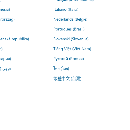
nesia)
Italiano (Italia)
rország)
Nederlands (België)
Português (Brasil)
venská republika)
Slovenski (Slovenija)
e)
Tiếng Việt (Việt Nam)
гария)
Русский (Россия)
عربي ()
ไทย (ไทย)
繁體中文 (台灣)