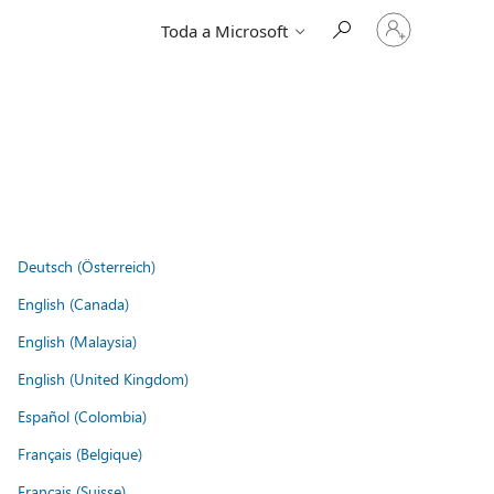
Entre
Toda a Microsoft
em
sua
conta
Deutsch (Österreich)
English (Canada)
English (Malaysia)
English (United Kingdom)
Español (Colombia)
Français (Belgique)
Français (Suisse)