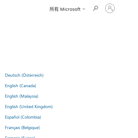
请
所有 Microsoft
登
录
你
的
帐
户
Deutsch (Österreich)
English (Canada)
English (Malaysia)
English (United Kingdom)
Español (Colombia)
Français (Belgique)
Français (Suisse)