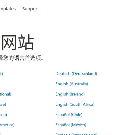
mplates
Support
全球网站
面选择您的语言首选项。
k)
Deutsch (Deutschland)
English (Australia)
tional)
English (Ireland)
ore)
English (South Africa)
ina)
Español (Chile)
américa)
Español (México)
)
Français (International)