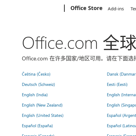
Microsoft
Office Store
Add-ins
Te
Office.com 
Office.com 在许多国家/地区可用。请在下
Čeština (Česko)
Dansk (Danmar
Deutsch (Schweiz)
Eesti (Eesti)
English (India)
English (Interna
English (New Zealand)
English (Singap
English (United States)
Español (Argent
Español (España)
Español (Latino
Français (Canada)
Français (France