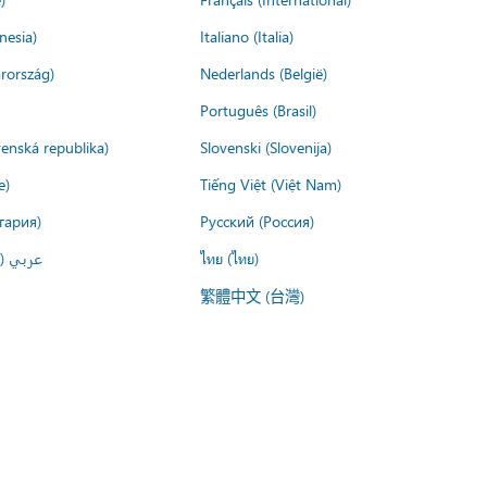
nesia)
Italiano (Italia)
rország)
Nederlands (België)
Português (Brasil)
venská republika)
Slovenski (Slovenija)
e)
Tiếng Việt (Việt Nam)
гария)
Русский (Россия)
عربي ()
ไทย (ไทย)
繁體中文 (台灣)