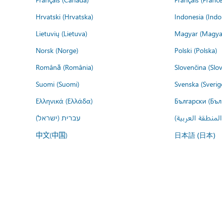
Hrvatski (Hrvatska)
Indonesia (Indo
Lietuvių (Lietuva)
Magyar (Magya
Norsk (Norge)
Polski (Polska)
Română (România)
Slovenčina (Slo
Suomi (Suomi)
Svenska (Sverig
Ελληνικά (Ελλάδα)
Български (Бъл
المنطقة العربية
עברית (ישראל)
中文(中国)
日本語 (日本)