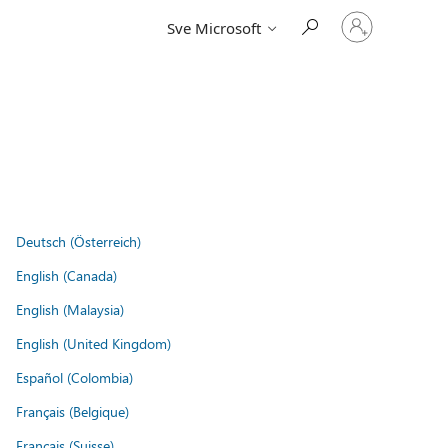
Prijavite
Sve Microsoft
se
u
svoj
račun
Deutsch (Österreich)
English (Canada)
English (Malaysia)
English (United Kingdom)
Español (Colombia)
Français (Belgique)
Français (Suisse)