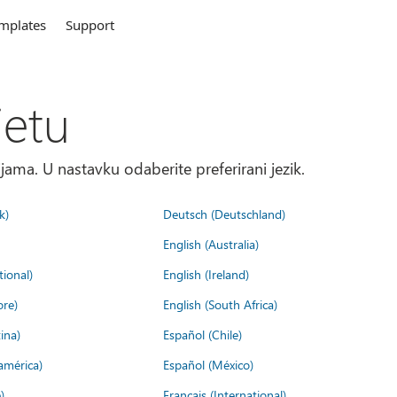
mplates
Support
jetu
ma. U nastavku odaberite preferirani jezik.
k)
Deutsch (Deutschland)
English (Australia)
tional)
English (Ireland)
ore)
English (South Africa)
ina)
Español (Chile)
américa)
Español (México)
)
Français (International)