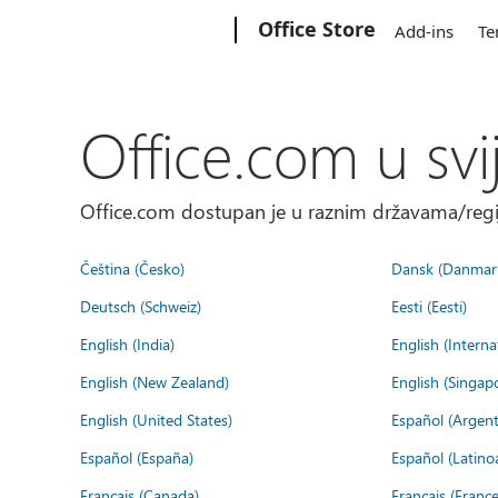
Microsoft
Office Store
Add-ins
Te
Office.com u svi
Office.com dostupan je u raznim državama/regija
Čeština (Česko)
Dansk (Danmar
Deutsch (Schweiz)
Eesti (Eesti)
English (India)
English (Interna
English (New Zealand)
English (Singap
English (United States)
Español (Argent
Español (España)
Español (Latino
Français (Canada)
Français (France