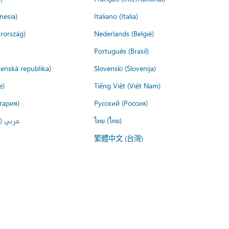
nesia)
Italiano (Italia)
rország)
Nederlands (België)
Português (Brasil)
venská republika)
Slovenski (Slovenija)
e)
Tiếng Việt (Việt Nam)
гария)
Русский (Россия)
عربي ()
ไทย (ไทย)
繁體中文 (台灣)