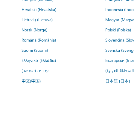
Hrvatski (Hrvatska)
Indonesia (Indo
Lietuvių (Lietuva)
Magyar (Magya
Norsk (Norge)
Polski (Polska)
Română (România)
Slovenčina (Slo
Suomi (Suomi)
Svenska (Sverig
Ελληνικά (Ελλάδα)
Български (Бъл
المنطقة العربية
עברית (ישראל)
中文(中国)
日本語 (日本)