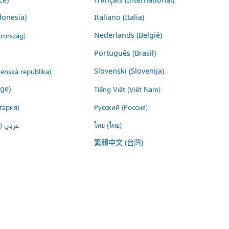
donesia)
Italiano (Italia)
rország)
Nederlands (België)
Português (Brasil)
venská republika)
Slovenski (Slovenija)
ige)
Tiếng Việt (Việt Nam)
гария)
Русский (Россия)
عربي ()
ไทย (ไทย)
繁體中文 (台灣)