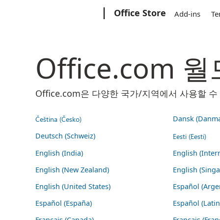
Microsoft
Office Store
Add-ins
Te
Office.com
Office.com은 다양한 국가/지역에서 사용할
Čeština (Česko)
Dansk (Danma
Deutsch (Schweiz)
Eesti (Eesti)
English (India)
English (Inter
English (New Zealand)
English (Sing
English (United States)
Español (Arge
Español (España)
Español (Lati
Français (Canada)
Français (Fran