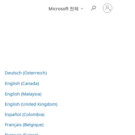
귀
Microsoft 전체
하
계
정
에
로
그
인
Deutsch (Österreich)
English (Canada)
English (Malaysia)
English (United Kingdom)
Español (Colombia)
Français (Belgique)
Français (Suisse)