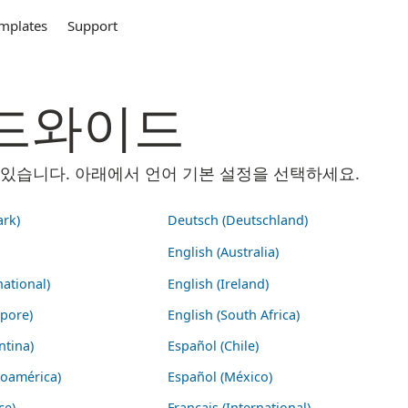
mplates
Support
 월드와이드
 수 있습니다. 아래에서 언어 기본 설정을 선택하세요.
rk)
Deutsch (Deutschland)
English (Australia)
national)
English (Ireland)
apore)
English (South Africa)
ntina)
Español (Chile)
noamérica)
Español (México)
ce)
Français (International)