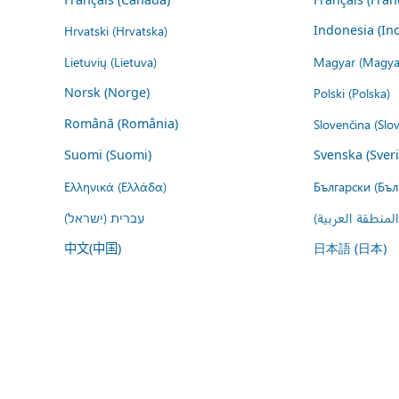
Hrvatski (Hrvatska)
Indonesia (In
Lietuvių (Lietuva)
Magyar (Magya
Norsk (Norge)
Polski (Polska)
Română (România)
Slovenčina (Slo
Suomi (Suomi)
Svenska (Sver
Ελληνικά (Ελλάδα)
Български (Бъл
المنطقة العربية
עברית (ישראל)
中文(中国)
日本語 (日本)