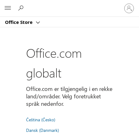
Logg
Microsoft
på
kontoe
Office Store
din
Office.com
globalt
Office.com er tilgjengelig i en rekke
land/områder. Velg foretrukket
språk nedenfor.
Čeština (Česko)
Dansk (Danmark)