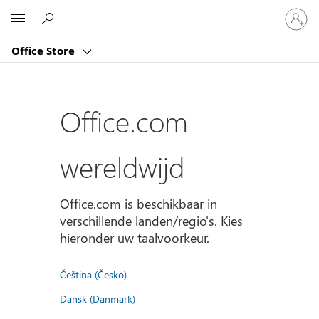
Meld
Microsoft
je
aan
Office Store
bij
je
account
Office.com
wereldwijd
Office.com is beschikbaar in
verschillende landen/regio's. Kies
hieronder uw taalvoorkeur.
Čeština (Česko)
Dansk (Danmark)