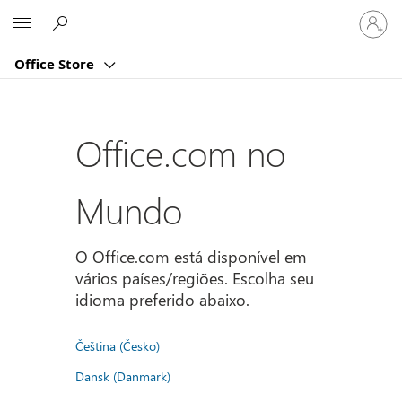
Entre
Microsoft
em
sua
Office Store
conta
Office.com no
Mundo
O Office.com está disponível em
vários países/regiões. Escolha seu
idioma preferido abaixo.
Čeština (Česko)
Dansk (Danmark)