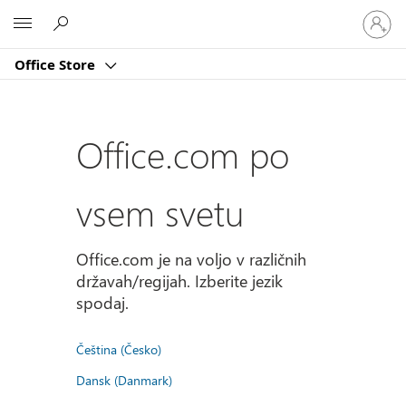
Vpišite
Microsoft
se
v
Office Store
svoj
račun
Office.com po
vsem svetu
Office.com je na voljo v različnih
državah/regijah. Izberite jezik
spodaj.
Čeština (Česko)
Dansk (Danmark)