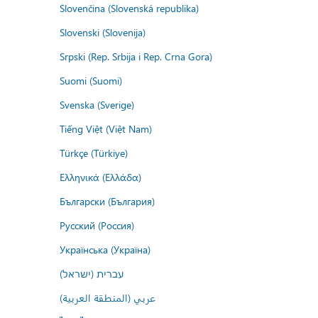
Slovenčina (Slovenská republika)
Slovenski (Slovenija)
Srpski (Rep. Srbija i Rep. Crna Gora)
Suomi (Suomi)
Svenska (Sverige)
Tiếng Việt (Việt Nam)
Türkçe (Türkiye)
Ελληνικά (Ελλάδα)
Български (България)
Русский (Россия)
Українська (Україна)
עברית (ישראל)
عربي (المنطقة العربية)