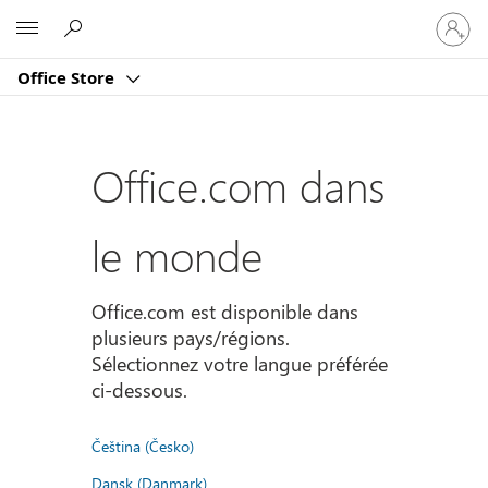
Connect
Microsoft
vous
à
Office Store
votre
compte
Office.com dans
le monde
Office.com est disponible dans
plusieurs pays/régions.
Sélectionnez votre langue préférée
ci-dessous.
Čeština (Česko)
Dansk (Danmark)