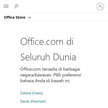
Masuk
Microsoft
ke
akun
Office Store
Anda
Office.com di
Seluruh Dunia
Office.com tersedia di berbagai
negara/kawasan. Pilih preferensi
bahasa Anda di bawah ini.
Čeština (Česko)
Dansk (Danmark)