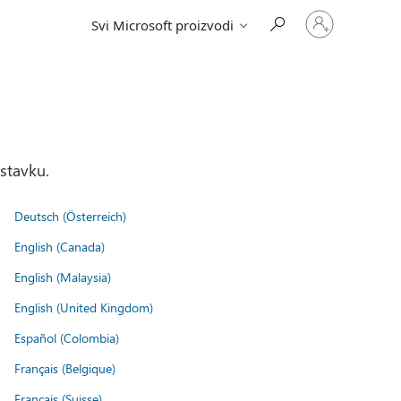
Prijavite
Svi Microsoft proizvodi
se
na
nalog
stavku.
Deutsch (Österreich)
English (Canada)
English (Malaysia)
English (United Kingdom)
Español (Colombia)
Français (Belgique)
Français (Suisse)