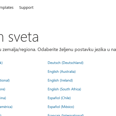
mplates
Support
m sveta
 zemalja/regiona. Odaberite željenu postavku jezika u na
k)
Deutsch (Deutschland)
English (Australia)
tional)
English (Ireland)
ore)
English (South Africa)
ina)
Español (Chile)
américa)
Español (México)
)
Français (International)