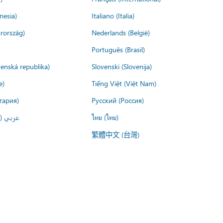
nesia)
Italiano (Italia)
rország)
Nederlands (België)
Português (Brasil)
venská republika)
Slovenski (Slovenija)
e)
Tiếng Việt (Việt Nam)
гария)
Русский (Россия)
عربي ()
ไทย (ไทย)
繁體中文 (台灣)