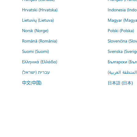
Hrvatski (Hrvatska)
Indonesia (Indo
Lietuvių (Lietuva)
Magyar (Magya
Norsk (Norge)
Polski (Polska)
Română (România)
Slovenčina (Slo
Suomi (Suomi)
Svenska (Sverig
Ελληνικά (Ελλάδα)
Български (Бъл
المنطقة العربية
עברית (ישראל)
中文(中国)
日本語 (日本)