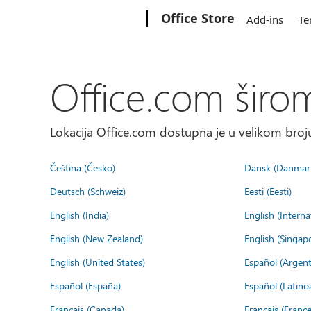
Microsoft
Office Store
Add-ins
Te
Office.com širo
Lokacija Office.com dostupna je u velikom broju
Čeština (Česko)
Dansk (Danmar
Deutsch (Schweiz)
Eesti (Eesti)
English (India)
English (Interna
English (New Zealand)
English (Singap
English (United States)
Español (Argent
Español (España)
Español (Latino
Français (Canada)
Français (France