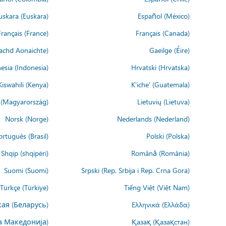
uskara (Euskara)
Español (México)
Français (France)
Français (Canada)
achd Aonaichte)
Gaeilge (Éire)
esia (Indonesia)
Hrvatski (Hrvatska)
Kiswahili (Kenya)
K'iche' (Guatemala)
(Magyarország)
Lietuvių (Lietuva)
Norsk (Norge)
Nederlands (Nederland)
ortuguês (Brasil)
Polski (Polska)
Shqip (shqipëri)
Română (România)
Suomi (Suomi)
Srpski (Rep. Srbija i Rep. Crna Gora)
Türkçe (Türkiye)
Tiếng Việt (Việt Nam)
ая (Беларусь)
Ελληνικά (Ελλάδα)
а Македонија)
Қазақ (Қазақстан)