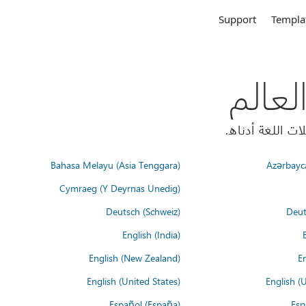
Support
Templa
Bahasa Melayu (Asia Tenggara)
Azərbayc
Cymraeg (Y Deyrnas Unedig)
Deutsch (Schweiz)
Deut
English (India)
English (New Zealand)
En
English (United States)
English (
Español (España)
Esp