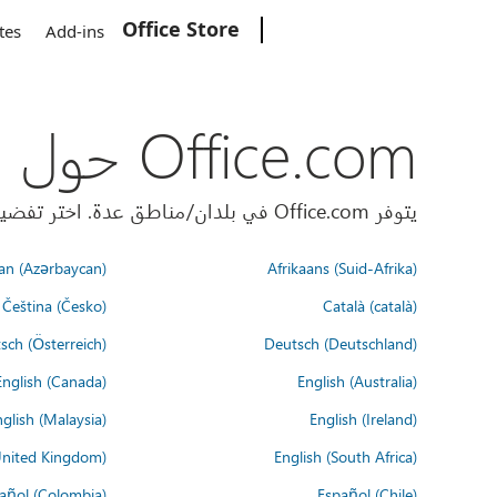
Office Store
Microsoft
tes
Add-ins
Office.com حول العالم
يتوفر Office.com في بلدان/مناطق عدة. اختر تفضيلات اللغة أدناه.
an (Azərbaycan)
Afrikaans (Suid-Afrika)
Čeština (Česko)
Català (català)
sch (Österreich)
Deutsch (Deutschland)
English (Canada)
English (Australia)
glish (Malaysia)
English (Ireland)
United Kingdom)
English (South Africa)
añol (Colombia)
Español (Chile)