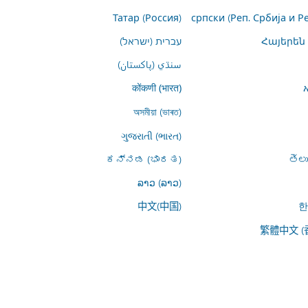
Татар (Россия)
српски (Реп. Србија и Р
Հայերեն
עברית (ישראל)
سنڌي (پاکستان)
कोंकणी (भारत)
অসমীয়া (ভাৰত)
ગુજરાતી (ભારત)
ಕನ್ನಡ (ಭಾರತ)
తెల
ລາວ (ລາວ)
中文(中国)
한
繁體中文 