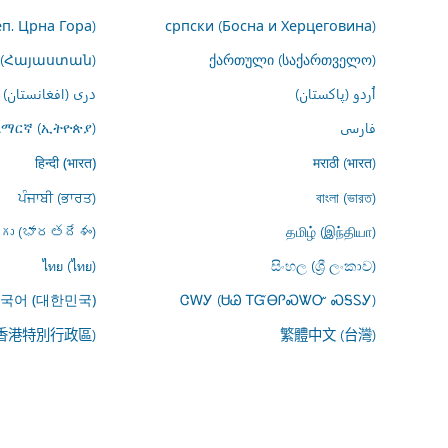
еп. Црна Гора)
српски (Босна и Херцеговина)
 (Հայաստան)
ქართული (საქართველო)
اُردو (پاکستان)
درى (افغانستان)
فارسى
አማርኛ (ኢትዮጵያ)
मराठी (भारत)
हिन्दी (भारत)
ਪੰਜਾਬੀ (ਭਾਰਤ)
বাংলা (ভারত)
ుగు (భారతదేశం)
தமிழ் (இந்தியா)
ไทย (ไทย)
සිංහල (ශ්‍රී ලංකාව)
ᏣᎳᎩ (ᏌᏊ ᎢᏳᎾᎵᏍᏔᏅ ᏍᎦᏚᎩ)
국어 (대한민국)
(香港特別行政區)
繁體中文 (台灣)