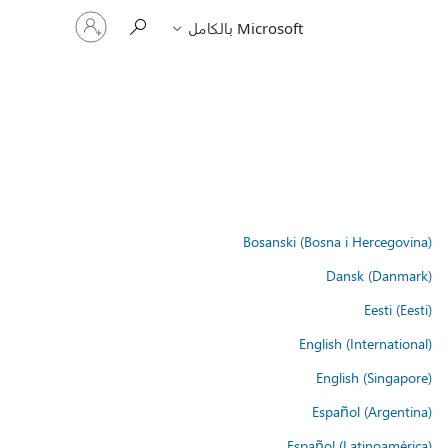
تسجيل
Microsoft بالكامل
الدخول
إلى
حسابك
Bosanski (Bosna i Hercegovina)
Dansk (Danmark)
Eesti (Eesti)
English (International)
English (Singapore)
Español (Argentina)
Español (Latinoamérica)