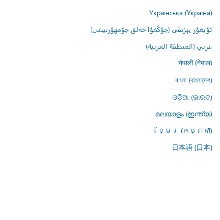
Українська (Україна)
ئۇيغۇر يېزىقى (جۇڭخۇا خەلق جۇمھۇرىيىتى)
عربي (المنطقة العربية)
नेपाली (नेपाल)
বাংলা (বাংলাদেশ)
ଓଡ଼ିଆ (ଭାରତ)
മലയാളം (ഇന്ത്യ)
ខ្មែរ (កម្ពុជា)
日本語 (日本)