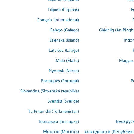
Filipino (Pilipinas)
E
Français (International)
Galego (Galego)
Gàidhlig (An Rìogh
Íslenska (ísland)
Indon
Latviešu (Latvija)
Malti (Malta)
Magyar 
Nynorsk (Noreg)
Português (Portugal)
P
Slovenčina (Slovenská republika)
Svenska (Sverige)
Türkmen dili (Türkmenistan)
Български (България)
Беларуск
Монгол (Монгол)
македонски (Републик