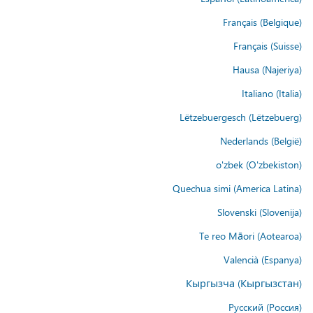
Français (Belgique)
Français (Suisse)
Hausa (Najeriya)
Italiano (Italia)
Lëtzebuergesch (Lëtzebuerg)
Nederlands (België)
o'zbek (O'zbekiston)
Quechua simi (America Latina)
Slovenski (Slovenija)
Te reo Māori (Aotearoa)
Valencià (Espanya)
Кыргызча (Кыргызстан)
Русский (Россия)