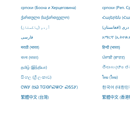
српски (Босна и Херцеговина)
српски (Реп. С
ქართული (საქართველო)
Հայերեն (Հ
اُردو (پاکستان)
درى (افغانستان)
فارسى
አማርኛ (ኢትዮጵያ
मराठी (भारत)
हिन्दी (भारत)
বাংলা (ভারত)
ਪੰਜਾਬੀ (ਭਾਰਤ)
தமிழ் (இந்தியா)
తెలుగు (భారతద
සිංහල (ශ්‍රී ලංකාව)
ไทย (ไทย)
ᏣᎳᎩ (ᏌᏊ ᎢᏳᎾᎵᏍᏔᏅ ᏍᎦᏚᎩ)
한국어 (대한민
繁體中文 (台灣)
繁體中文 (香港