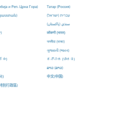
рбија и Реп. Црна Гора)
Татар (Россия)
այաստան)
עברית (ישראל)
سنڌي (پاکستان)
)
कोंकणी (भारत)
অসমীয়া (ভাৰত)
ગુજરાતી (ભારત)
ేశం)
ಕನ್ನಡ (ಭಾರತ)
ລາວ (ລາວ)
中文(中国)
국)
特別行政區)