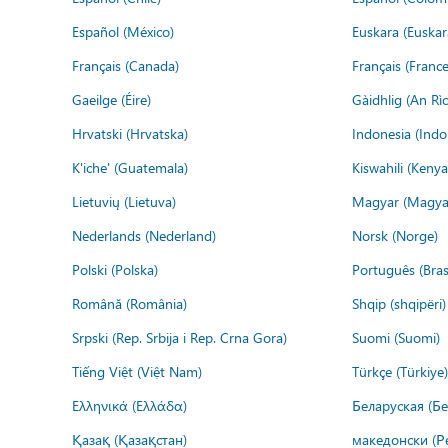
Español (México)
Euskara (Euskar
Français (Canada)
Français (France
Gaeilge (Éire)
Gàidhlig (An R
Hrvatski (Hrvatska)
Indonesia (Indo
K'iche' (Guatemala)
Kiswahili (Kenya
Lietuvių (Lietuva)
Magyar (Magya
Nederlands (Nederland)
Norsk (Norge)
Polski (Polska)
Português (Brasi
Română (România)
Shqip (shqipëri)
Srpski (Rep. Srbija i Rep. Crna Gora)
Suomi (Suomi)
Tiếng Việt (Việt Nam)
Türkçe (Türkiye)
Ελληνικά (Ελλάδα)
Беларуская (Бе
Қазақ (Қазақстан)
македонски (Р