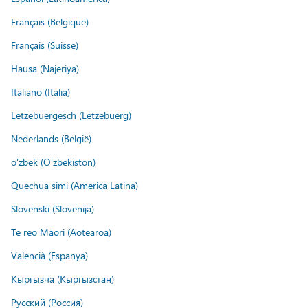
Français (Belgique)
Français (Suisse)
Hausa (Najeriya)
Italiano (Italia)
Lëtzebuergesch (Lëtzebuerg)
Nederlands (België)
o'zbek (O'zbekiston)
Quechua simi (America Latina)
Slovenski (Slovenija)
Te reo Māori (Aotearoa)
Valencià (Espanya)
Кыргызча (Кыргызстан)
Русский (Россия)