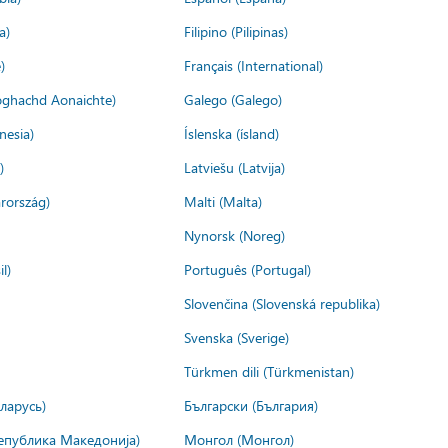
a)
Filipino (Pilipinas)
)
Français (International)
ìoghachd Aonaichte)
Galego (Galego)
nesia)
Íslenska (ísland)
)
Latviešu (Latvija)
rország)
Malti (Malta)
Nynorsk (Noreg)
l)
Português (Portugal)
Slovenčina (Slovenská republika)
Svenska (Sverige)
Türkmen dili (Türkmenistan)
ларусь)
Български (България)
епублика Македонија)
Монгол (Монгол)