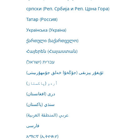
српски (Реп. Србија и Реп. Црна Гора)
Татар (Россия)
Українська (Україна)
ქართული (საქართველო)
Հայերեն (Հայաստան)
עברית (ישראל)
ئۇيغۇر يېزىقى (جۇڭخۇا خەلق جۇمھۇرىيىتى)
اُردو (پاکستان)
درى (افغانستان)
سنڌي (پاکستان)
عربي (المنطقة العربية)
فارسى
አማርኛ (ኢትዮጵያ)