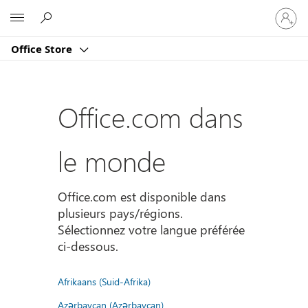
Connect
Microsoft
vous
à
Office Store
votre
compte
Office.com dans
le monde
Office.com est disponible dans
plusieurs pays/régions.
Sélectionnez votre langue préférée
ci-dessous.
Afrikaans (Suid-Afrika)
Azərbaycan (Azərbaycan)