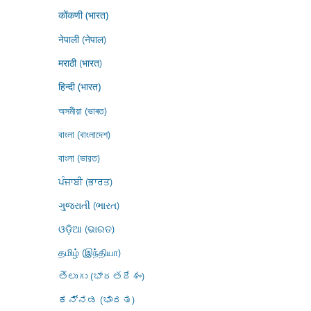
कोंकणी (भारत)
नेपाली (नेपाल)
मराठी (भारत)
हिन्दी (भारत)
অসমীয়া (ভাৰত)
বাংলা (বাংলাদেশ)
বাংলা (ভারত)
ਪੰਜਾਬੀ (ਭਾਰਤ)
ગુજરાતી (ભારત)
ଓଡ଼ିଆ (ଭାରତ)
தமிழ் (இந்தியா)
తెలుగు (భారతదేశం)
ಕನ್ನಡ (ಭಾರತ)