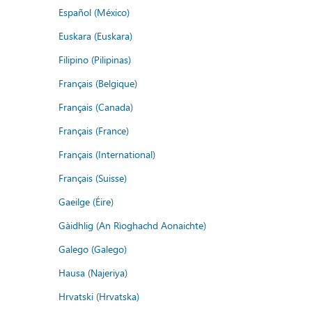
Español (México)
Euskara (Euskara)
Filipino (Pilipinas)
Français (Belgique)
Français (Canada)
Français (France)
Français (International)
Français (Suisse)
Gaeilge (Éire)
Gàidhlig (An Rìoghachd Aonaichte)
Galego (Galego)
Hausa (Najeriya)
Hrvatski (Hrvatska)