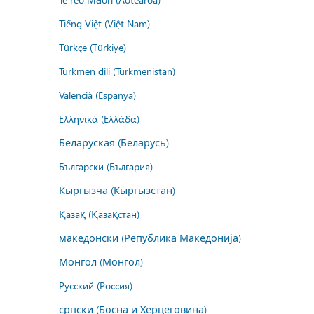
Tiếng Việt (Việt Nam)
Türkçe (Türkiye)
Türkmen dili (Türkmenistan)
Valencià (Espanya)
Ελληνικά (Ελλάδα)
Беларуская (Беларусь)
Български (България)
Кыргызча (Кыргызстан)
Қазақ (Қазақстан)
македонски (Република Македонија)
Монгол (Монгол)
Русский (Россия)
српски (Босна и Херцеговина)