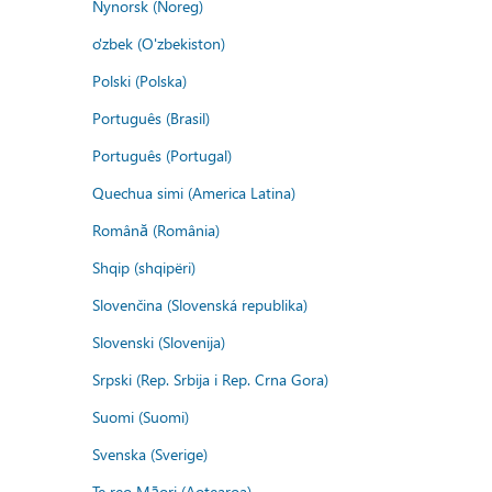
Nynorsk (Noreg)
o'zbek (O'zbekiston)
Polski (Polska)
Português (Brasil)
Português (Portugal)
Quechua simi (America Latina)
Română (România)
Shqip (shqipëri)
Slovenčina (Slovenská republika)
Slovenski (Slovenija)
Srpski (Rep. Srbija i Rep. Crna Gora)
Suomi (Suomi)
Svenska (Sverige)
Te reo Māori (Aotearoa)