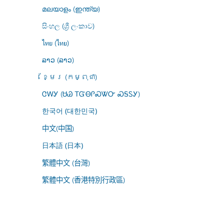
മലയാളം (ഇന്ത്യ)
සිංහල (ශ්‍රී ලංකාව)
ไทย (ไทย)
ລາວ (ລາວ)
ខ្មែរ (កម្ពុជា)
ᏣᎳᎩ (ᏌᏊ ᎢᏳᎾᎵᏍᏔᏅ ᏍᎦᏚᎩ)
한국어 (대한민국)
中文(中国)
日本語 (日本)
繁體中文 (台灣)
繁體中文 (香港特別行政區)