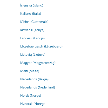
Íslenska (ísland)
Italiano (Italia)
K'iche' (Guatemala)
Kiswahili (Kenya)
Latviešu (Latvija)
Lëtzebuergesch (Lëtzebuerg)
Lietuvių (Lietuva)
Magyar (Magyarország)
Malti (Malta)
Nederlands (België)
Nederlands (Nederland)
Norsk (Norge)
Nynorsk (Noreg)