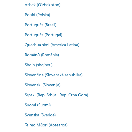
o'zbek (O'zbekiston)
Polski (Polska)
Português (Brasil)
Português (Portugal)
Quechua simi (America Latina)
Română (România)
Shqip (shqipëri)
Slovenčina (Slovenská republika)
Slovenski (Slovenija)
Srpski (Rep. Srbija i Rep. Crna Gora)
Suomi (Suomi)
Svenska (Sverige)
Te reo Māori (Aotearoa)