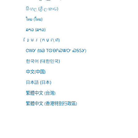
සිංහල (ශ්‍රී ලංකාව)
ไทย (ไทย)
ລາວ (ລາວ)
ខ្មែរ (កម្ពុជា)
ᏣᎳᎩ (ᏌᏊ ᎢᏳᎾᎵᏍᏔᏅ ᏍᎦᏚᎩ)
한국어 (대한민국)
中文(中国)
日本語 (日本)
繁體中文 (台灣)
繁體中文 (香港特別行政區)