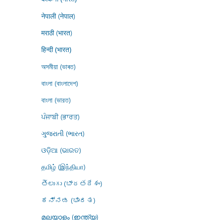
नेपाली (नेपाल)
मराठी (भारत)
हिन्दी (भारत)
অসমীয়া (ভাৰত)
বাংলা (বাংলাদেশ)
বাংলা (ভারত)
ਪੰਜਾਬੀ (ਭਾਰਤ)
ગુજરાતી (ભારત)
ଓଡ଼ିଆ (ଭାରତ)
தமிழ் (இந்தியா)
తెలుగు (భారతదేశం)
ಕನ್ನಡ (ಭಾರತ)
മലയാളം (ഇന്ത്യ)