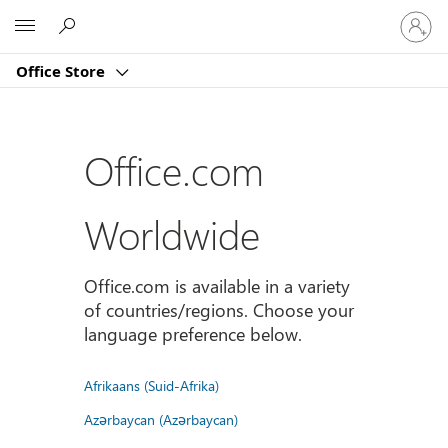
登
Microsoft
入
您
Office Store
的
帳
戶
Office.com
Worldwide
Office.com is available in a variety
of countries/regions. Choose your
language preference below.
Afrikaans (Suid-Afrika)
Azərbaycan (Azərbaycan)