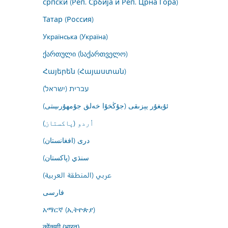
српски (Реп. Србија и Реп. Црна Гора)
Татар (Россия)
Українська (Україна)
ქართული (საქართველო)
Հայերեն (Հայաստան)
עברית (ישראל)
ئۇيغۇر يېزىقى (جۇڭخۇا خەلق جۇمھۇرىيىتى)
اُردو (پاکستان)
درى (افغانستان)
سنڌي (پاکستان)
عربي (المنطقة العربية)
فارسى
አማርኛ (ኢትዮጵያ)
कोंकणी (भारत)