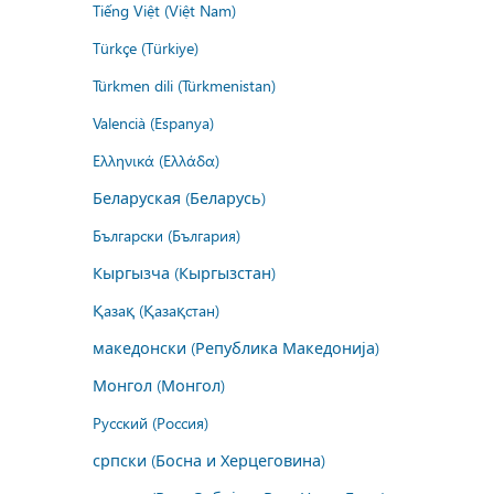
Tiếng Việt (Việt Nam)
Türkçe (Türkiye)
Türkmen dili (Türkmenistan)
Valencià (Espanya)
Ελληνικά (Ελλάδα)
Беларуская (Беларусь)
Български (България)
Кыргызча (Кыргызстан)
Қазақ (Қазақстан)
македонски (Република Македонија)
Монгол (Монгол)
Русский (Россия)
српски (Босна и Херцеговина)