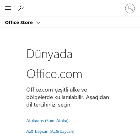
Hesabın
Microsoft
oturum
açın
Office Store
Dünyada
Office.com
Office.com çeşitli ülke ve
bölgelerde kullanılabilir. Aşağıdan
dil tercihinizi seçin.
Afrikaans (Suid-Afrika)
Azərbaycan (Azərbaycan)