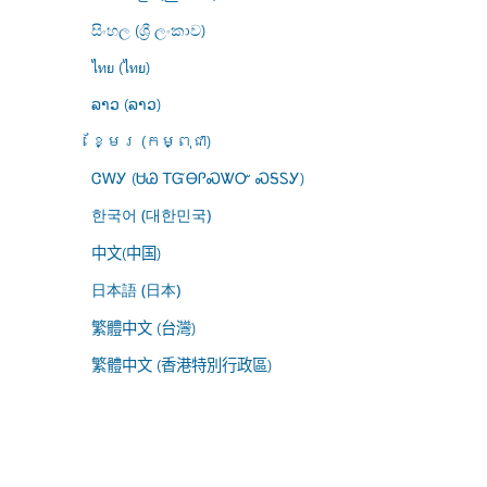
සිංහල (ශ්‍රී ලංකාව)
ไทย (ไทย)
ລາວ (ລາວ)
ខ្មែរ (កម្ពុជា)
ᏣᎳᎩ (ᏌᏊ ᎢᏳᎾᎵᏍᏔᏅ ᏍᎦᏚᎩ)
한국어 (대한민국)
中文(中国)
日本語 (日本)
繁體中文 (台灣)
繁體中文 (香港特別行政區)