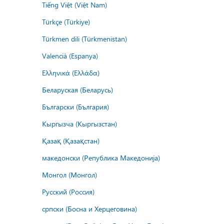
Tiếng Việt (Việt Nam)
Türkçe (Türkiye)
Türkmen dili (Türkmenistan)
Valencià (Espanya)
Ελληνικά (Ελλάδα)
Беларуская (Беларусь)
Български (България)
Кыргызча (Кыргызстан)
Қазақ (Қазақстан)
македонски (Република Македонија)
Монгол (Монгол)
Русский (Россия)
српски (Босна и Херцеговина)