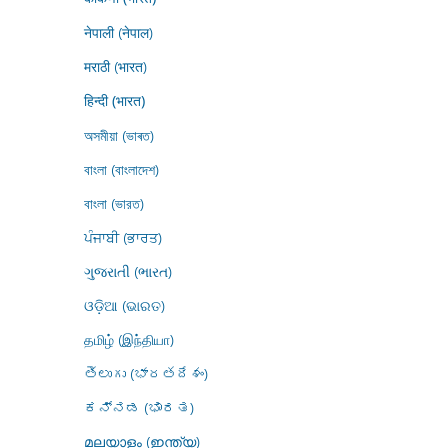
नेपाली (नेपाल)
मराठी (भारत)
हिन्दी (भारत)
অসমীয়া (ভাৰত)
বাংলা (বাংলাদেশ)
বাংলা (ভারত)
ਪੰਜਾਬੀ (ਭਾਰਤ)
ગુજરાતી (ભારત)
ଓଡ଼ିଆ (ଭାରତ)
தமிழ் (இந்தியா)
తెలుగు (భారతదేశం)
ಕನ್ನಡ (ಭಾರತ)
മലയാളം (ഇന്ത്യ)