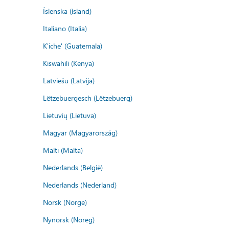
Íslenska (ísland)
Italiano (Italia)
K'iche' (Guatemala)
Kiswahili (Kenya)
Latviešu (Latvija)
Lëtzebuergesch (Lëtzebuerg)
Lietuvių (Lietuva)
Magyar (Magyarország)
Malti (Malta)
Nederlands (België)
Nederlands (Nederland)
Norsk (Norge)
Nynorsk (Noreg)