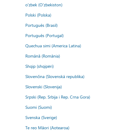
o'zbek (O'zbekiston)
Polski (Polska)
Português (Brasil)
Português (Portugal)
Quechua simi (America Latina)
Română (România)
Shqip (shqipëri)
Slovenčina (Slovenská republika)
Slovenski (Slovenija)
Srpski (Rep. Srbija i Rep. Crna Gora)
Suomi (Suomi)
Svenska (Sverige)
Te reo Māori (Aotearoa)