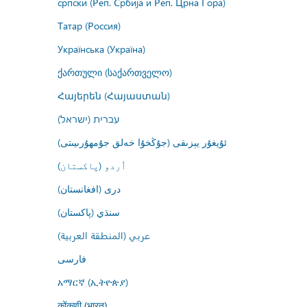
српски (Реп. Србија и Реп. Црна Гора)
Татар (Россия)
Українська (Україна)
ქართული (საქართველო)
Հայերեն (Հայաստան)
עברית (ישראל)
ئۇيغۇر يېزىقى (جۇڭخۇا خەلق جۇمھۇرىيىتى)
اُردو (پاکستان)
درى (افغانستان)
سنڌي (پاکستان)
عربي (المنطقة العربية)
فارسى
አማርኛ (ኢትዮጵያ)
कोंकणी (भारत)