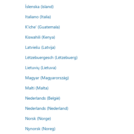
Íslenska (ísland)
Italiano (Italia)
K'iche' (Guatemala)
Kiswahili (Kenya)
Latviešu (Latvija)
Lëtzebuergesch (Lëtzebuerg)
Lietuvių (Lietuva)
Magyar (Magyarország)
Malti (Malta)
Nederlands (België)
Nederlands (Nederland)
Norsk (Norge)
Nynorsk (Noreg)