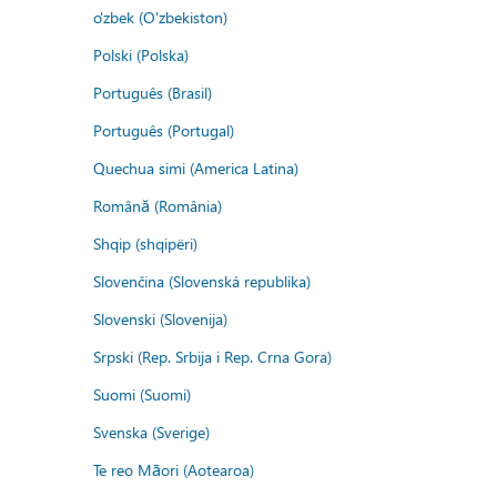
o'zbek (O'zbekiston)
Polski (Polska)
Português (Brasil)
Português (Portugal)
Quechua simi (America Latina)
Română (România)
Shqip (shqipëri)
Slovenčina (Slovenská republika)
Slovenski (Slovenija)
Srpski (Rep. Srbija i Rep. Crna Gora)
Suomi (Suomi)
Svenska (Sverige)
Te reo Māori (Aotearoa)