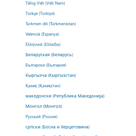
Tiếng Việt (Việt Nam)
Türkçe (Türkiye)
Türkmen dili (Türkmenistan)
Valencià (Espanya)
Ελληνικά (Ελλάδα)
Беларуская (Беларусь)
Български (България)
Кыргызча (Кыргызстан)
Қазақ (Қазақстан)
македонски (Република Македонија)
Монгол (Монгол)
Русский (Россия)
српски (Босна и Херцеговина)