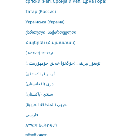
српски (Реп. Србија и Реп. Црна Гора)
Татар (Россия)
Українська (Україна)
ქართული (საქართველო)
Հայերեն (Հայաստան)
עברית (ישראל)
ئۇيغۇر يېزىقى (جۇڭخۇا خەلق جۇمھۇرىيىتى)
اُردو (پاکستان)
درى (افغانستان)
سنڌي (پاکستان)
عربي (المنطقة العربية)
فارسى
አማርኛ (ኢትዮጵያ)
कोंकणी (भारत)