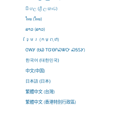
සිංහල (ශ්‍රී ලංකාව)
ไทย (ไทย)
ລາວ (ລາວ)
ខ្មែរ (កម្ពុជា)
ᏣᎳᎩ (ᏌᏊ ᎢᏳᎾᎵᏍᏔᏅ ᏍᎦᏚᎩ)
한국어 (대한민국)
中文(中国)
日本語 (日本)
繁體中文 (台灣)
繁體中文 (香港特別行政區)