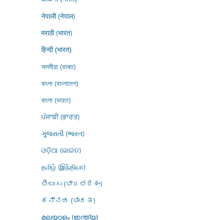
नेपाली (नेपाल)
मराठी (भारत)
हिन्दी (भारत)
অসমীয়া (ভাৰত)
বাংলা (বাংলাদেশ)
বাংলা (ভারত)
ਪੰਜਾਬੀ (ਭਾਰਤ)
ગુજરાતી (ભારત)
ଓଡ଼ିଆ (ଭାରତ)
தமிழ் (இந்தியா)
తెలుగు (భారతదేశం)
ಕನ್ನಡ (ಭಾರತ)
മലയാളം (ഇന്ത്യ)