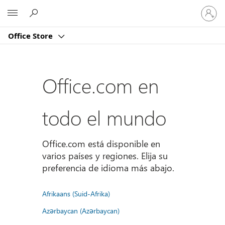
Iniciar
Microsoft
sesión
en
Office Store
tu
cuenta
Office.com en
todo el mundo
Office.com está disponible en
varios países y regiones. Elija su
preferencia de idioma más abajo.
Afrikaans (Suid-Afrika)
Azərbaycan (Azərbaycan)