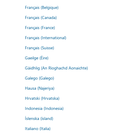
Français (Belgique)
Français (Canada)
Français (France)
Français (International)
Français (Suisse)
Gaeilge (Éire)
Gàidhlig (An Rìoghachd Aonaichte)
Galego (Galego)
Hausa (Najeriya)
Hrvatski (Hrvatska)
Indonesia (Indonesia)
Íslenska (ísland)
Italiano (Italia)