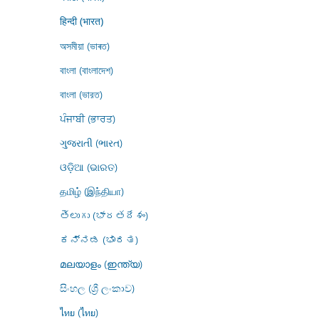
हिन्दी (भारत)
অসমীয়া (ভাৰত)
বাংলা (বাংলাদেশ)
বাংলা (ভারত)
ਪੰਜਾਬੀ (ਭਾਰਤ)
ગુજરાતી (ભારત)
ଓଡ଼ିଆ (ଭାରତ)
தமிழ் (இந்தியா)
తెలుగు (భారతదేశం)
ಕನ್ನಡ (ಭಾರತ)
മലയാളം (ഇന്ത്യ)
සිංහල (ශ්‍රී ලංකාව)
ไทย (ไทย)