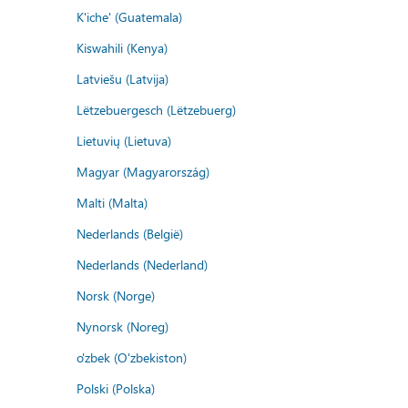
K'iche' (Guatemala)
Kiswahili (Kenya)
Latviešu (Latvija)
Lëtzebuergesch (Lëtzebuerg)
Lietuvių (Lietuva)
Magyar (Magyarország)
Malti (Malta)
Nederlands (België)
Nederlands (Nederland)
Norsk (Norge)
Nynorsk (Noreg)
o'zbek (O'zbekiston)
Polski (Polska)