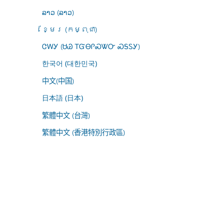
ລາວ (ລາວ)
ខ្មែរ (កម្ពុជា)
ᏣᎳᎩ (ᏌᏊ ᎢᏳᎾᎵᏍᏔᏅ ᏍᎦᏚᎩ)
한국어 (대한민국)
中文(中国)
日本語 (日本)
繁體中文 (台灣)
繁體中文 (香港特別行政區)