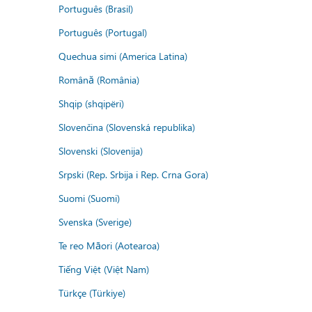
Português (Brasil)
Português (Portugal)
Quechua simi (America Latina)
Română (România)
Shqip (shqipëri)
Slovenčina (Slovenská republika)
Slovenski (Slovenija)
Srpski (Rep. Srbija i Rep. Crna Gora)
Suomi (Suomi)
Svenska (Sverige)
Te reo Māori (Aotearoa)
Tiếng Việt (Việt Nam)
Türkçe (Türkiye)