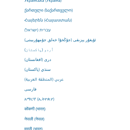
Українська (Україна)
ქართული (საქართველო)
Հայերեն (Հայաստան)
עברית (ישראל)
ئۇيغۇر يېزىقى (جۇڭخۇا خەلق جۇمھۇرىيىتى)
اُردو (پاکستان)
درى (افغانستان)
سنڌي (پاکستان)
عربي (المنطقة العربية)
فارسى
አማርኛ (ኢትዮጵያ)
कोंकणी (भारत)
नेपाली (नेपाल)
मराठी (भारत)