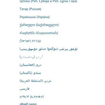
српски (Реп. Србија и Реп. Црна Гора)
Татар (Россия)
Українська (Україна)
ქართული (საქართველო)
Հայերեն (Հայաստան)
עברית (ישראל)
ئۇيغۇر يېزىقى (جۇڭخۇا خەلق جۇمھۇرىيىتى)
اُردو (پاکستان)
درى (افغانستان)
سنڌي (پاکستان)
عربي (المنطقة العربية)
فارسى
አማርኛ (ኢትዮጵያ)
कोंकणी (भारत)