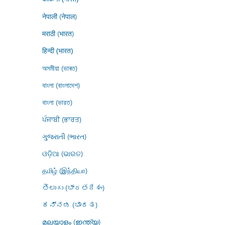
नेपाली (नेपाल)
मराठी (भारत)
हिन्दी (भारत)
অসমীয়া (ভাৰত)
বাংলা (বাংলাদেশ)
বাংলা (ভারত)
ਪੰਜਾਬੀ (ਭਾਰਤ)
ગુજરાતી (ભારત)
ଓଡ଼ିଆ (ଭାରତ)
தமிழ் (இந்தியா)
తెలుగు (భారతదేశం)
ಕನ್ನಡ (ಭಾರತ)
മലയാളം (ഇന്ത്യ)