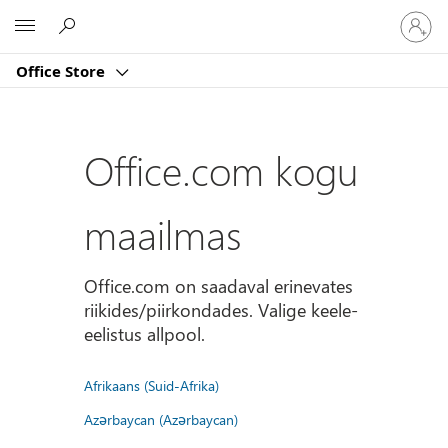
Logige
Microsoft
sisse
oma
Office Store
kontole
Office.com kogu
maailmas
Office.com on saadaval erinevates
riikides/piirkondades. Valige keele-
eelistus allpool.
Afrikaans (Suid-Afrika)
Azərbaycan (Azərbaycan)