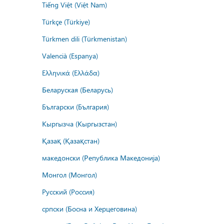
Tiếng Việt (Việt Nam)
Türkçe (Türkiye)
Türkmen dili (Türkmenistan)
Valencià (Espanya)
Ελληνικά (Ελλάδα)
Беларуская (Беларусь)
Български (България)
Кыргызча (Кыргызстан)
Қазақ (Қазақстан)
македонски (Република Македонија)
Монгол (Монгол)
Русский (Россия)
српски (Босна и Херцеговина)