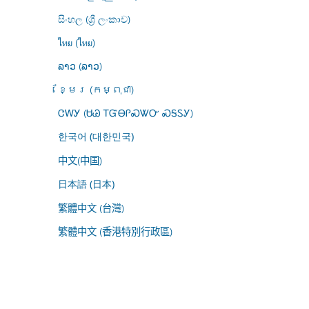
සිංහල (ශ්‍රී ලංකාව)
ไทย (ไทย)
ລາວ (ລາວ)
ខ្មែរ (កម្ពុជា)
ᏣᎳᎩ (ᏌᏊ ᎢᏳᎾᎵᏍᏔᏅ ᏍᎦᏚᎩ)
한국어 (대한민국)
中文(中国)
日本語 (日本)
繁體中文 (台灣)
繁體中文 (香港特別行政區)