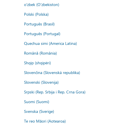
o'zbek (O'zbekiston)
Polski (Polska)
Português (Brasil)
Português (Portugal)
Quechua simi (America Latina)
Română (România)
Shqip (shqipëri)
Slovenčina (Slovenská republika)
Slovenski (Slovenija)
Srpski (Rep. Srbija i Rep. Crna Gora)
Suomi (Suomi)
Svenska (Sverige)
Te reo Māori (Aotearoa)