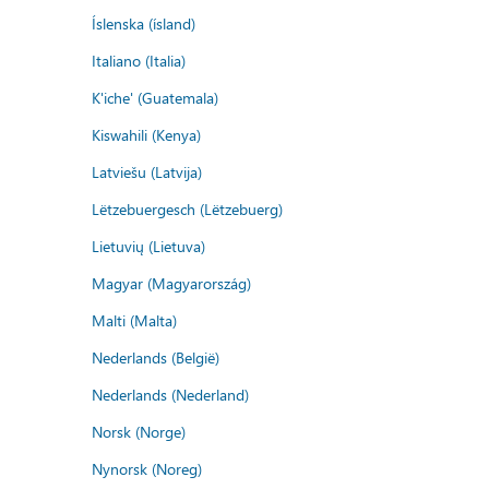
Íslenska (ísland)
Italiano (Italia)
K'iche' (Guatemala)
Kiswahili (Kenya)
Latviešu (Latvija)
Lëtzebuergesch (Lëtzebuerg)
Lietuvių (Lietuva)
Magyar (Magyarország)
Malti (Malta)
Nederlands (België)
Nederlands (Nederland)
Norsk (Norge)
Nynorsk (Noreg)