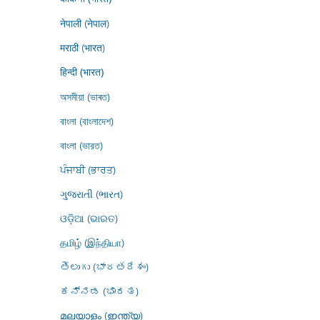
नेपाली (नेपाल)
मराठी (भारत)
हिन्दी (भारत)
অসমীয়া (ভাৰত)
বাংলা (বাংলাদেশ)
বাংলা (ভারত)
ਪੰਜਾਬੀ (ਭਾਰਤ)
ગુજરાતી (ભારત)
ଓଡ଼ିଆ (ଭାରତ)
தமிழ் (இந்தியா)
తెలుగు (భారతదేశం)
ಕನ್ನಡ (ಭಾರತ)
മലയാളം (ഇന്ത്യ)