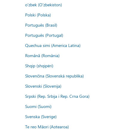
o'zbek (O'zbekiston)
Polski (Polska)
Português (Brasil)
Português (Portugal)
Quechua simi (America Latina)
Română (România)
Shqip (shqipëri)
Slovenčina (Slovenská republika)
Slovenski (Slovenija)
Srpski (Rep. Srbija i Rep. Crna Gora)
Suomi (Suomi)
Svenska (Sverige)
Te reo Māori (Aotearoa)