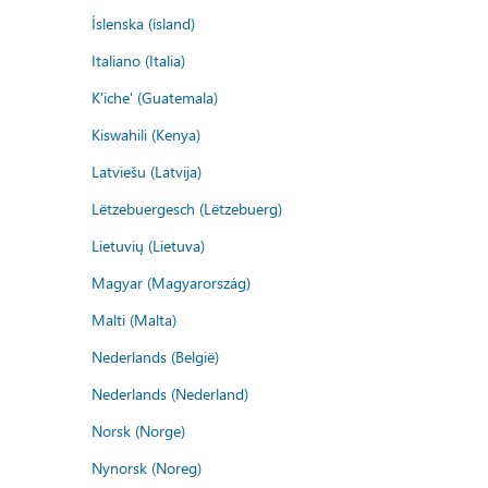
Íslenska (ísland)
Italiano (Italia)
K'iche' (Guatemala)
Kiswahili (Kenya)
Latviešu (Latvija)
Lëtzebuergesch (Lëtzebuerg)
Lietuvių (Lietuva)
Magyar (Magyarország)
Malti (Malta)
Nederlands (België)
Nederlands (Nederland)
Norsk (Norge)
Nynorsk (Noreg)