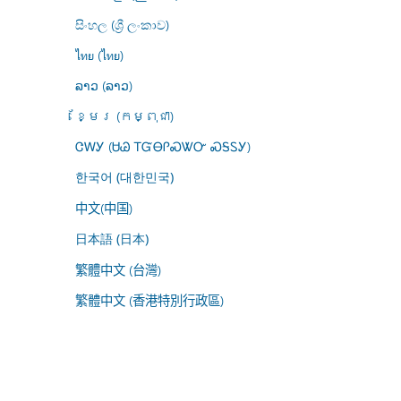
සිංහල (ශ්‍රී ලංකාව)
ไทย (ไทย)
ລາວ (ລາວ)
ខ្មែរ (កម្ពុជា)
ᏣᎳᎩ (ᏌᏊ ᎢᏳᎾᎵᏍᏔᏅ ᏍᎦᏚᎩ)
한국어 (대한민국)
中文(中国)
日本語 (日本)
繁體中文 (台灣)
繁體中文 (香港特別行政區)