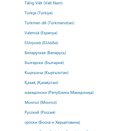
Tiếng Việt (Việt Nam)
Türkçe (Türkiye)
Türkmen dili (Türkmenistan)
Valencià (Espanya)
Ελληνικά (Ελλάδα)
Беларуская (Беларусь)
Български (България)
Кыргызча (Кыргызстан)
Қазақ (Қазақстан)
македонски (Република Македонија)
Монгол (Монгол)
Русский (Россия)
српски (Босна и Херцеговина)