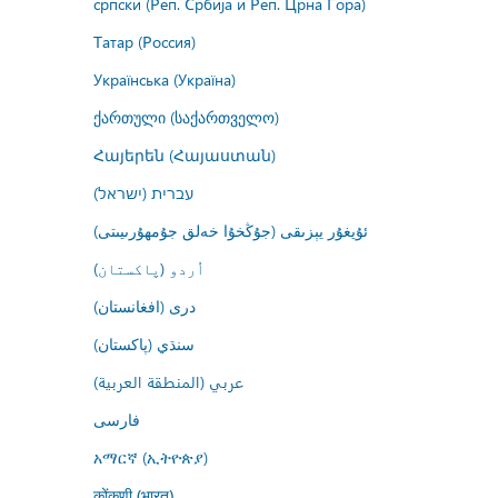
српски (Реп. Србија и Реп. Црна Гора)
Татар (Россия)
Українська (Україна)
ქართული (საქართველო)
Հայերեն (Հայաստան)
עברית (ישראל)
ئۇيغۇر يېزىقى (جۇڭخۇا خەلق جۇمھۇرىيىتى)
اُردو (پاکستان)
درى (افغانستان)
سنڌي (پاکستان)
عربي (المنطقة العربية)
فارسى
አማርኛ (ኢትዮጵያ)
कोंकणी (भारत)