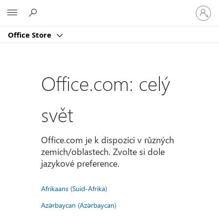
Přihlast
Microsoft
se
ke
Office Store
svému
účtu
Office.com: celý
svět
Office.com je k dispozici v různých
zemích/oblastech. Zvolte si dole
jazykové preference.
Afrikaans (Suid-Afrika)
Azərbaycan (Azərbaycan)