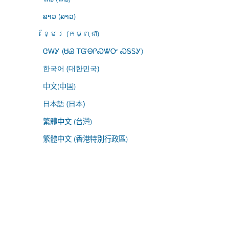
ລາວ (ລາວ)
ខ្មែរ (កម្ពុជា)
ᏣᎳᎩ (ᏌᏊ ᎢᏳᎾᎵᏍᏔᏅ ᏍᎦᏚᎩ)
한국어 (대한민국)
中文(中国)
日本語 (日本)
繁體中文 (台灣)
繁體中文 (香港特別行政區)