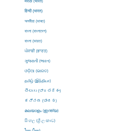
मराठी (भारत)
हिन्दी (भारत)
অসমীয়া (ভাৰত)
বাংলা (বাংলাদেশ)
বাংলা (ভারত)
ਪੰਜਾਬੀ (ਭਾਰਤ)
ગુજરાતી (ભારત)
ଓଡ଼ିଆ (ଭାରତ)
தமிழ் (இந்தியா)
తెలుగు (భారతదేశం)
ಕನ್ನಡ (ಭಾರತ)
മലയാളം (ഇന്ത്യ)
සිංහල (ශ්‍රී ලංකාව)
ไทย (ไทย)