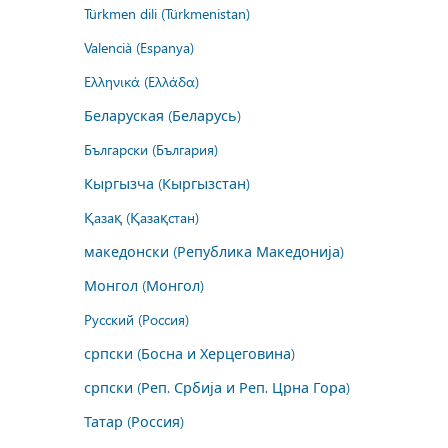
Türkmen dili (Türkmenistan)
Valencià (Espanya)
Ελληνικά (Ελλάδα)
Беларуская (Беларусь)
Български (България)
Кыргызча (Кыргызстан)
Қазақ (Қазақстан)
македонски (Република Македонија)
Монгол (Монгол)
Русский (Россия)
српски (Босна и Херцеговина)
српски (Реп. Србија и Реп. Црна Гора)
Татар (Россия)