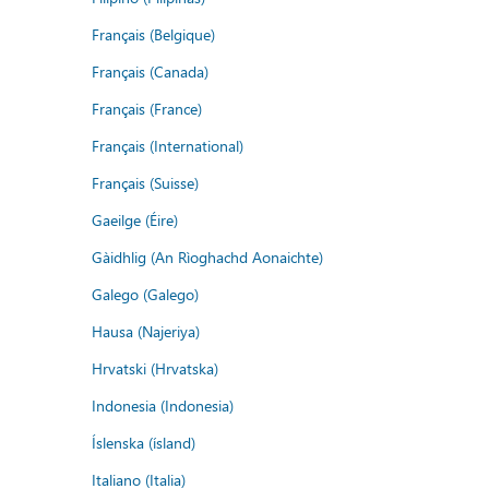
Français (Belgique)
Français (Canada)
Français (France)
Français (International)
Français (Suisse)
Gaeilge (Éire)
Gàidhlig (An Rìoghachd Aonaichte)
Galego (Galego)
Hausa (Najeriya)
Hrvatski (Hrvatska)
Indonesia (Indonesia)
Íslenska (ísland)
Italiano (Italia)