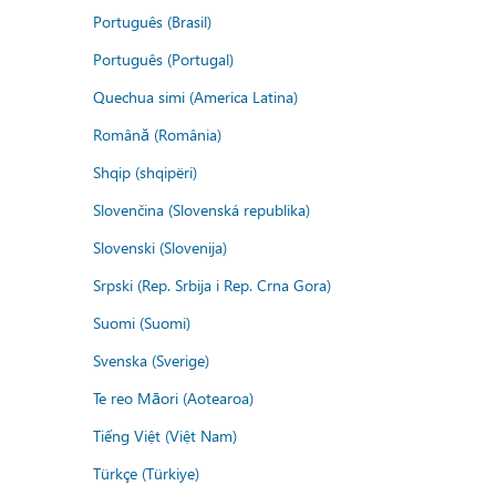
Português (Brasil)
Português (Portugal)
Quechua simi (America Latina)
Română (România)
Shqip (shqipëri)
Slovenčina (Slovenská republika)
Slovenski (Slovenija)
Srpski (Rep. Srbija i Rep. Crna Gora)
Suomi (Suomi)
Svenska (Sverige)
Te reo Māori (Aotearoa)
Tiếng Việt (Việt Nam)
Türkçe (Türkiye)