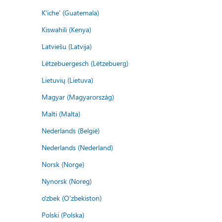
K'iche' (Guatemala)
Kiswahili (Kenya)
Latviešu (Latvija)
Lëtzebuergesch (Lëtzebuerg)
Lietuvių (Lietuva)
Magyar (Magyarország)
Malti (Malta)
Nederlands (België)
Nederlands (Nederland)
Norsk (Norge)
Nynorsk (Noreg)
o'zbek (O'zbekiston)
Polski (Polska)