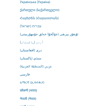
Українська (Україна)
ქართული (საქართველო)
Հայերեն (Հայաստան)
עברית (ישראל)
ئۇيغۇر يېزىقى (جۇڭخۇا خەلق جۇمھۇرىيىتى)
اُردو (پاکستان)
درى (افغانستان)
سنڌي (پاکستان)
عربي (المنطقة العربية)
فارسى
አማርኛ (ኢትዮጵያ)
कोंकणी (भारत)
नेपाली (नेपाल)