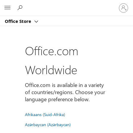
Sign
Microsoft
in
to
Office Store
your
account
Office.com
Worldwide
Office.com is available in a variety
of countries/regions. Choose your
language preference below.
Afrikaans (Suid-Afrika)
Azərbaycan (Azərbaycan)