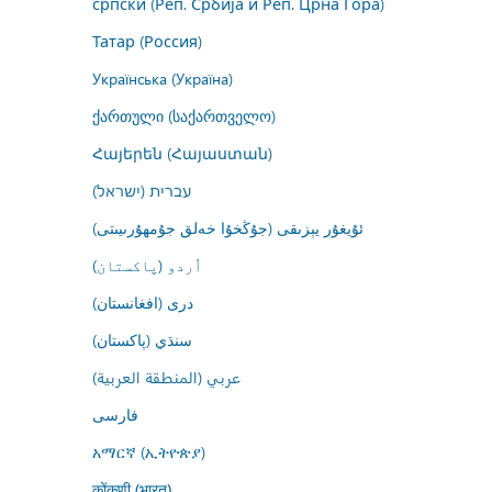
српски (Реп. Србија и Реп. Црна Гора)
Татар (Россия)
Українська (Україна)
ქართული (საქართველო)
Հայերեն (Հայաստան)
עברית (ישראל)
ئۇيغۇر يېزىقى (جۇڭخۇا خەلق جۇمھۇرىيىتى)
اُردو (پاکستان)
درى (افغانستان)
سنڌي (پاکستان)
عربي (المنطقة العربية)
فارسى
አማርኛ (ኢትዮጵያ)
कोंकणी (भारत)