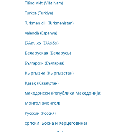
Tiếng Việt (Việt Nam)
Türkçe (Türkiye)
Türkmen dili (Türkmenistan)
Valencià (Espanya)
Ελληνικά (Ελλάδα)
Беларуская (Беларусь)
Български (България)
Кыргызча (Кыргызстан)
Қазақ (Қазақстан)
македонски (Република Македонија)
Монгол (Монгол)
Русский (Россия)
српски (Босна и Херцеговина)