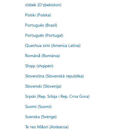
o'zbek (O'zbekiston)
Polski (Polska)
Português (Brasil)
Português (Portugal)
Quechua simi (America Latina)
Română (România)
Shqip (shqipëri)
Slovenčina (Slovenská republika)
Slovenski (Slovenija)
Srpski (Rep. Srbija i Rep. Crna Gora)
Suomi (Suomi)
Svenska (Sverige)
Te reo Māori (Aotearoa)