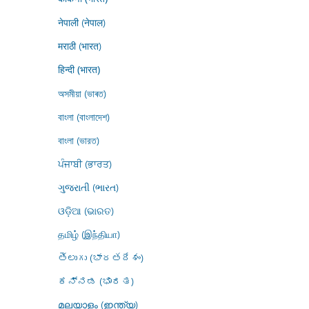
नेपाली (नेपाल)
मराठी (भारत)
हिन्दी (भारत)
অসমীয়া (ভাৰত)
বাংলা (বাংলাদেশ)
বাংলা (ভারত)
ਪੰਜਾਬੀ (ਭਾਰਤ)
ગુજરાતી (ભારત)
ଓଡ଼ିଆ (ଭାରତ)
தமிழ் (இந்தியா)
తెలుగు (భారతదేశం)
ಕನ್ನಡ (ಭಾರತ)
മലയാളം (ഇന്ത്യ)