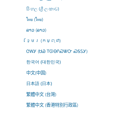
සිංහල (ශ්‍රී ලංකාව)
ไทย (ไทย)
ລາວ (ລາວ)
ខ្មែរ (កម្ពុជា)
ᏣᎳᎩ (ᏌᏊ ᎢᏳᎾᎵᏍᏔᏅ ᏍᎦᏚᎩ)
한국어 (대한민국)
中文(中国)
日本語 (日本)
繁體中文 (台灣)
繁體中文 (香港特別行政區)