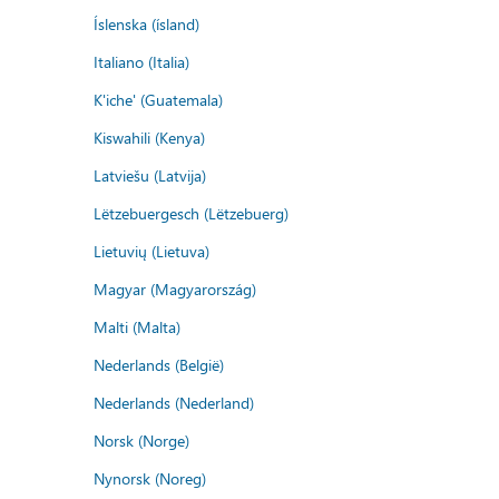
Íslenska (ísland)
Italiano (Italia)
K'iche' (Guatemala)
Kiswahili (Kenya)
Latviešu (Latvija)
Lëtzebuergesch (Lëtzebuerg)
Lietuvių (Lietuva)
Magyar (Magyarország)
Malti (Malta)
Nederlands (België)
Nederlands (Nederland)
Norsk (Norge)
Nynorsk (Noreg)